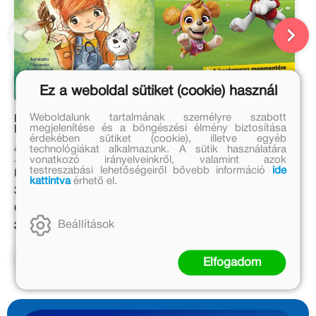
Ez a weboldal sütiket (cookie) használ
Weboldalunk tartalmának személyre szabott
Minka, a kis állatorvos – A
Mancs Őrjárat – Mancs-
megjelenítése és a böngészési élmény biztosítása
Hársfa Klinika
kalandok 4.
érdekében sütiket (cookie), illetve egyéb
technológiákat alkalmazunk. A sütik használatára
Aniela Cholewińska-Szkolik
Eredeti ár:
vonatkozó irányelveinkről, valamint azok
testreszabási lehetőségeiről bővebb információ
ide
Eredeti ár:
2 999 Ft
kattintva
érhető el.
3 999 Ft
Online ár:
Online ár:
2 459 Ft
Beállítások
3 279 Ft
Kosárba
Kosárba
Elfogadom