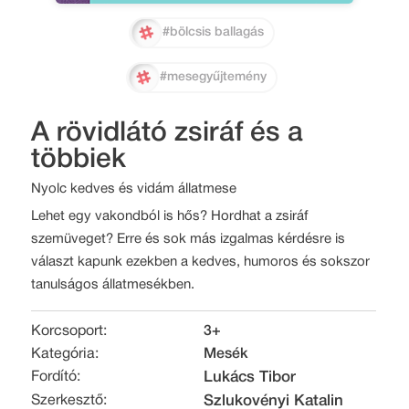
#bölcsis ballagás
#mesegyűjtemény
A rövidlátó zsiráf és a
többiek
Nyolc kedves és vidám állatmese
Lehet egy vakondból is hős? Hordhat a zsiráf
szemüveget? Erre és sok más izgalmas kérdésre is
választ kapunk ezekben a kedves, humoros és sokszor
tanulságos állatmesékben.
Korcsoport:
3+
Kategória:
Mesék
Fordító:
Lukács Tibor
Szerkesztő:
Szlukovényi Katalin