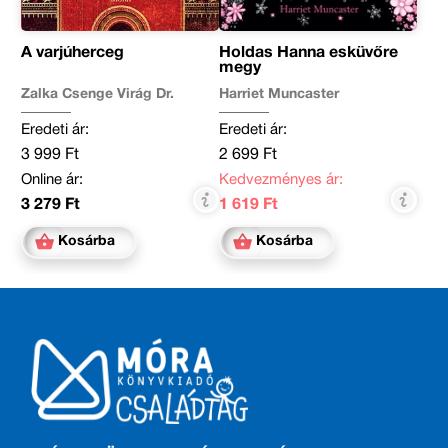
A varjúherceg
Holdas Hanna esküvőre
megy
Zalka Csenge Virág Dr.
Harriet Muncaster
Eredeti ár:
Eredeti ár:
3 999 Ft
2 699 Ft
Online ár:
Kedvezményes ár:
3 279 Ft
1 619 Ft
Kosárba
Kosárba