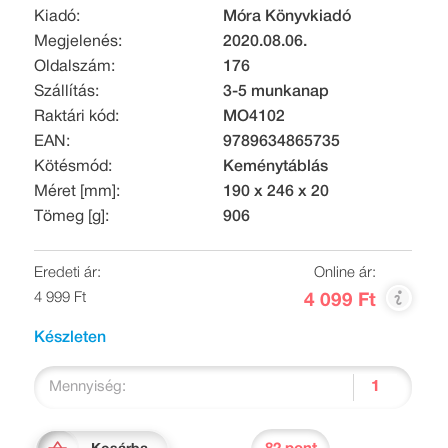
Kiadó:
Móra Könyvkiadó
Megjelenés:
2020.08.06.
Oldalszám:
176
Szállítás:
3-5 munkanap
Raktári kód:
MO4102
EAN:
9789634865735
Kötésmód:
Keménytáblás
Méret [mm]:
190 x 246 x 20
Tömeg [g]:
906
Eredeti ár:
Online ár:
4 999 Ft
4 099 Ft
Készleten
Mennyiség: