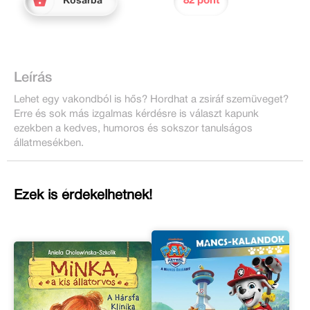
82 pont
Kosárba
Leírás
Lehet egy vakondból is hős? Hordhat a zsiráf szemüveget?
Erre és sok más izgalmas kérdésre is választ kapunk
ezekben a kedves, humoros és sokszor tanulságos
állatmesékben.
Ezek is érdekelhetnek!