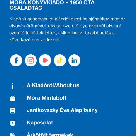
MÓRA KÖNYVKIADÓ – 1950 ÓTA
CSALÁDTAG
Kiadónk generációkat ajándékozott és ajándékoz meg az
olvasás örömével, olvasni szerető gyerekekből olvasni
szerető felnőttek lettek, akik mindezt továbbadták a
következő nemzedéknek.
A Kiadóról/About us
Móra Mintabolt
Janikovszky Éva Alapítvány
Kapcsolat
Árkötött termékek