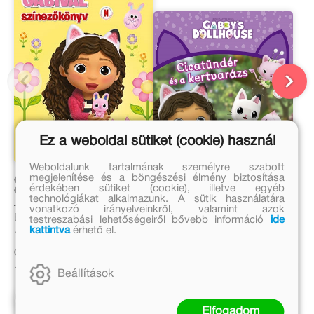
Ez a weboldal sütiket (cookie) használ
Weboldalunk tartalmának személyre szabott
megjelenítése és a böngészési élmény biztosítása
Gabi babaháza - Húsvét
Gabi babaháza -
érdekében sütiket (cookie), illetve egyéb
Gabival
Cicatündér és a
technológiákat alkalmazunk. A sütik használatára
kertvarázs
vonatkozó irányelveinkről, valamint azok
Eredeti ár:
Eredeti ár:
testreszabási lehetőségeiről bővebb információ
ide
kattintva
érhető el.
1 499 Ft
2 499 Ft
Online ár:
Online ár:
1 229 Ft
2 049 Ft
Beállítások
Kosárba
Kosárba
Elfogadom