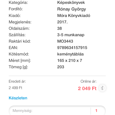
Kategória:
Képeskönyvek
Fordító:
Rónay György
Kiadó:
Móra Könyvkiadó
Megjelenés:
2017.
Oldalszám:
38
Szállítás:
3-5 munkanap
Raktári kód:
MO3443
EAN:
9789634157915
Kötésmód:
keménytáblás
Méret [mm]:
165 x 210 x 7
Tömeg [g]:
203
Eredeti ár:
Online ár:
2 499 Ft
2 049 Ft
Készleten
Mennyiség: