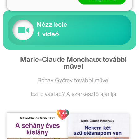
Nézz bele
1 videó
Marie-Claude Monchaux további
művei
Rónay György további művei
Ezt olvastad? A szerkesztő ajánlja