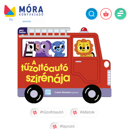
#tűzoltóautó
#állatok
#lapozó