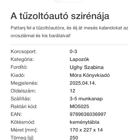
A tűzoltóautó szirénája
Pattanj fel a tűzoltóautóra, és élj át mesés kalandokat az
oroszlánnal és kis barátaival!
Korcsoport:
0-3
Kategória:
Lapozók
Fordító:
Ughy Szabina
Kiadó:
Móra Könyvkiadó
Megjelenés:
2025.04.14.
Oldalszám:
12
Szállítás:
3-5 munkanap
Raktári kód:
MO5025
EAN:
9789636036997
Kötésmód:
keménytábla
Méret [mm]:
170 x 227 x 14
Tömeg [g]:
250