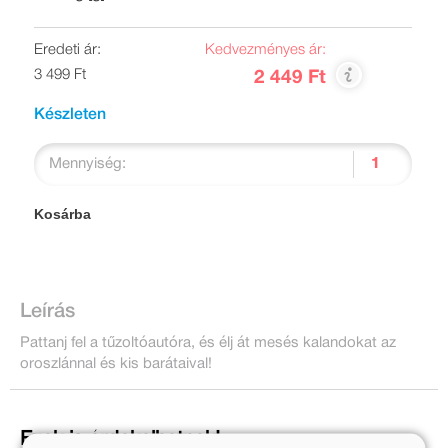
Eredeti ár:
Kedvezményes ár:
3 499 Ft
2 449 Ft
Készleten
Mennyiség:
Kosárba
Leírás
Pattanj fel a tűzoltóautóra, és élj át mesés kalandokat az
oroszlánnal és kis barátaival!
Ezek is érdekelhetnek!