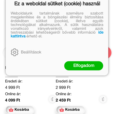
Ez a weboldal sütiket (cookie) használ
Weboldalunk tartalmának személyre szabott
megjelenítése és a böngészési élmény biztosítása
érdekében sütiket (cookie), illetve egyéb
technológiákat alkalmazunk. A sütik használatára
vonatkozó irányelveinkről, valamint azok
testreszabási lehetőségeiről bővebb információ
ide
kattintva
érhető el.
Beállítások
Elfogadom
Bing. Jó éjszakát, Bing!
Sorakozó - Húsvét
Eredeti ár:
Eredeti ár:
4 999 Ft
2 999 Ft
Online ár:
Online ár:
4 099 Ft
2 459 Ft
Kosárba
Kosárba