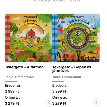
A sorozat további részei
Tekergető – A farmon
Tekergető – Gépek és
járművek
Tanja Timmerman
Tanja Timmerman
Eredeti ár:
Eredeti ár:
3 999 Ft
3 999 Ft
Online ár:
Online ár:
3 279 Ft
3 279 Ft