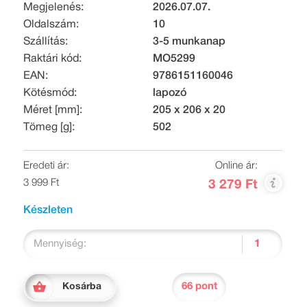
Megjelenés:
2026.07.07.
Oldalszám:
10
Szállítás:
3-5 munkanap
Raktári kód:
MO5299
EAN:
9786151160046
Kötésmód:
lapozó
Méret [mm]:
205 x 206 x 20
Tömeg [g]:
502
Eredeti ár:
Online ár:
3 999 Ft
3 279 Ft
Készleten
Mennyiség:
66 pont
Kosárba