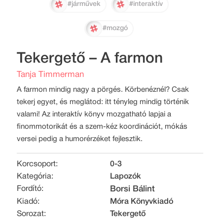
#járművek
#interaktív
#mozgó
Tekergető – A farmon
Tanja Timmerman
A farmon mindig nagy a pörgés. Körbenéznél? Csak
tekerj egyet, és meglátod: itt tényleg mindig történik
valami! Az interaktív könyv mozgatható lapjai a
finommotorikát és a szem-kéz koordinációt, mókás
versei pedig a humorérzéket fejlesztik.
Korcsoport:
0-3
Kategória:
Lapozók
Fordító:
Borsi Bálint
Kiadó:
Móra Könyvkiadó
Sorozat:
Tekergető