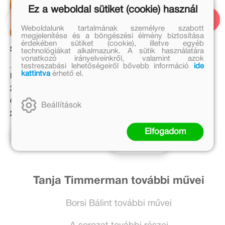
Ez a weboldal sütiket (cookie) használ
Weboldalunk tartalmának személyre szabott
megjelenítése és a böngészési élmény biztosítása
érdekében sütiket (cookie), illetve egyéb
Sorakozó - Világutazók
Kalandok a természetben
technológiákat alkalmazunk. A sütik használatára
vonatkozó irányelveinkről, valamint azok
testreszabási lehetőségeiről bővebb információ
ide
Fiona Huisman
kattintva
érhető el.
Eredeti ár:
Eredeti ár:
2 999 Ft
3 499 Ft
Online ár:
Beállítások
Online ár:
2 459 Ft
2 869 Ft
Elfogadom
Kosárba
Kosárba
Tanja Timmerman további művei
Borsi Bálint további művei