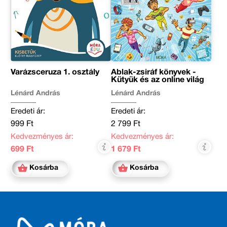
Varázsceruza 1. osztály
Ablak-zsiráf könyvek -
Kütyük és az online világ
Lénárd András
Lénárd András
Eredeti ár:
Eredeti ár:
999 Ft
2 799 Ft
Kedvezményes ár:
Kedvezményes ár:
699 Ft
1 679 Ft
Kosárba
Kosárba