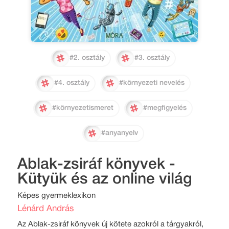
#2. osztály
#3. osztály
#4. osztály
#környezeti nevelés
#környezetismeret
#megfigyelés
#anyanyelv
Ablak-zsiráf könyvek -
Kütyük és az online világ
Képes gyermeklexikon
Lénárd András
Az Ablak-zsiráf könyvek új kötete azokról a tárgyakról,