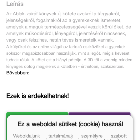
Leírás
Az Ablak-zsiráf könyvek új kötete azokról a tárgyakról,
jelenségekről, fogalmakról ad a gyerekeknek ismeretet,
amelyek a maguk természetességével veszik körül őket, de
amelyek működéséről, lényegéről, jelentéséről nincsenek,
vagy csak felszínes, netán téves ismereteik vannak.
A kütyüket és az online világához tartozó eszközöket a gyerekek
sokszor magabiztosabban használják, mint a legót, mégis keveset
tudnak róluk. A kötet ezt a hiányt pótolja. A 3D-től a zoomig minden
lényeges dolog megjelenik a kötetben - érthetően, szakszerűen.
Bővebben:
Ezek is érdekelhetnek!
Ez a weboldal sütiket (cookie) használ
Weboldalunk tartalmának személyre szabott