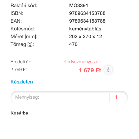
Raktári kód:
MO3391
ISBN:
9789634153788
EAN:
9789634153788
Kötésmód:
keménytáblás
Méret [mm]:
202 x 270 x 12
Tömeg [g]:
470
Eredeti ár:
Kedvezményes ár:
2 799 Ft
1 679 Ft
Készleten
Mennyiség:
Kosárba