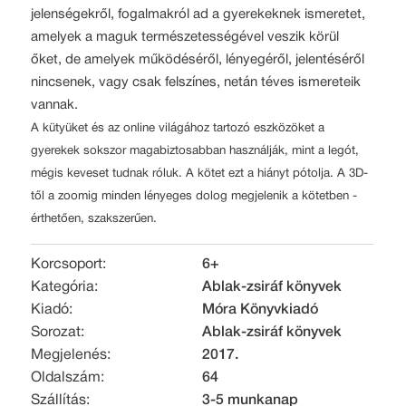
jelenségekről, fogalmakról ad a gyerekeknek ismeretet,
amelyek a maguk természetességével veszik körül
őket, de amelyek működéséről, lényegéről, jelentéséről
nincsenek, vagy csak felszínes, netán téves ismereteik
vannak.
A kütyüket és az online világához tartozó eszközöket a
gyerekek sokszor magabiztosabban használják, mint a legót,
mégis keveset tudnak róluk. A kötet ezt a hiányt pótolja. A 3D-
től a zoomig minden lényeges dolog megjelenik a kötetben -
érthetően, szakszerűen.
Korcsoport:
6+
Kategória:
Ablak-zsiráf könyvek
Kiadó:
Móra Könyvkiadó
Sorozat:
Ablak-zsiráf könyvek
Megjelenés:
2017.
Oldalszám:
64
Szállítás:
3-5 munkanap