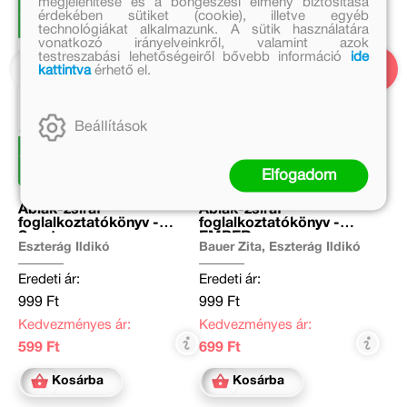
megjelenítése és a böngészési élmény biztosítása
érdekében sütiket (cookie), illetve egyéb
technológiákat alkalmazunk. A sütik használatára
vonatkozó irányelveinkről, valamint azok
testreszabási lehetőségeiről bővebb információ
ide
kattintva
érhető el.
Beállítások
Elfogadom
Ablak-zsiráf
Ablak-zsiráf
foglalkoztatókönyv -
foglalkoztatókönyv -
Sport
EMBER
Eszterág Ildikó
Bauer Zita, Eszterág Ildikó
Eredeti ár:
Eredeti ár:
999 Ft
999 Ft
Kedvezményes ár:
Kedvezményes ár:
599 Ft
699 Ft
Kosárba
Kosárba