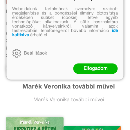
Weboldalunk tartalmának személyre szabott
Hangkaland 3.
Mancs Őrjárat – Kis
megjelenítése és a böngészési élmény biztosítása
művészek színezőkönyve
érdekében sütiket (cookie), illetve egyéb
technológiákat alkalmazunk. A sütik használatára
Kiss Rebeka
vonatkozó irányelveinkről, valamint azok
Eredeti ár:
testreszabási lehetőségeiről bővebb információ
ide
Eredeti ár:
3 999 Ft
kattintva
érhető el.
2 999 Ft
Bevezető ár:
Kötött ár:
2 999 Ft
Beállítások
2 699 Ft
Előrendelem
Előrendelem
Elfogadom
Marék Veronika további művei
Marék Veronika további művei