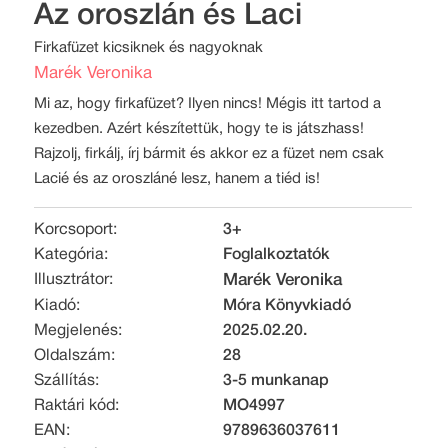
Az oroszlán és Laci
Firkafüzet kicsiknek és nagyoknak
Marék Veronika
Mi az, hogy firkafüzet? Ilyen nincs! Mégis itt tartod a
kezedben. Azért készítettük, hogy te is játszhass!
Rajzolj, firkálj, írj bármit és akkor ez a füzet nem csak
Lacié és az oroszláné lesz, hanem a tiéd is!
Korcsoport:
3+
Kategória:
Foglalkoztatók
Illusztrátor:
Marék Veronika
Kiadó:
Móra Könyvkiadó
Megjelenés:
2025.02.20.
Oldalszám:
28
Szállítás:
3-5 munkanap
Raktári kód:
MO4997
EAN:
9789636037611