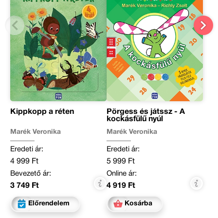
Kippkopp a réten
Pörgess és játssz - A
kockásfülű nyúl
Marék Veronika
Marék Veronika
Eredeti ár:
Eredeti ár:
4 999 Ft
5 999 Ft
Bevezető ár:
Online ár:
3 749 Ft
4 919 Ft
Előrendelem
Kosárba