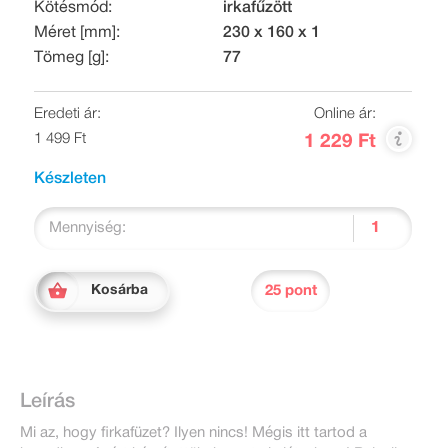
Kötésmód:
irkafűzött
Méret [mm]:
230 x 160 x 1
Tömeg [g]:
77
Eredeti ár:
Online ár:
1 499 Ft
1 229 Ft
Készleten
Mennyiség:
25 pont
Kosárba
Leírás
Mi az, hogy firkafüzet? Ilyen nincs! Mégis itt tartod a