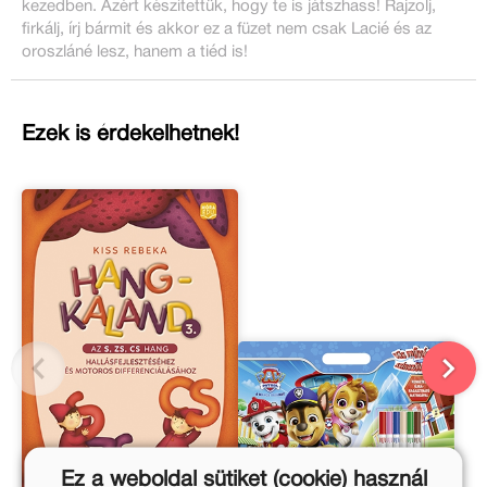
kezedben. Azért készítettük, hogy te is játszhass! Rajzolj,
firkálj, írj bármit és akkor ez a füzet nem csak Lacié és az
oroszláné lesz, hanem a tiéd is!
Ezek is érdekelhetnek!
Ez a weboldal sütiket (cookie) használ