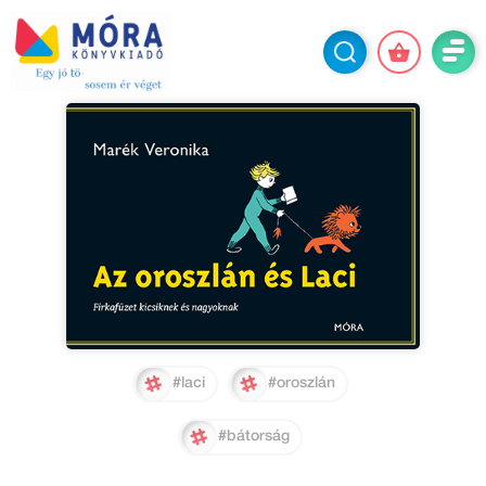
#laci
#oroszlán
#bátorság