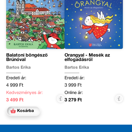
Balatoni böngésző
Őrangyal - Mesék az
Brúnóval
elfogadásról
Bartos Erika
Bartos Erika
Eredeti ár:
Eredeti ár:
4 999 Ft
3 999 Ft
Kedvezményes ár:
Online ár:
3 499 Ft
3 279 Ft
Kosárba