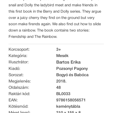
snail and Dolly the ladybird meet and make friends in
this first book in the Berry and Dolly series. They argue
over a juicy cherry they find on the ground but very
soon make firends again. We also find out how to slide
down a rainbow. The book contains two stories:
Friendship and The Rainbow.
Korcsoport:
3+
Kategória:
Mesék
Illusztrátor:
Bartos Erika
Kiadó:
Pozsonyi Pagony
Sorozat:
Bogyó és Babóca
Megjelenés:
2018.
Oldalszám:
48
Raktári kód:
BL0033
EAN:
9786158056571
Kötésmód:
keménytábla
Méret [mm]:
210 x 155 x 8