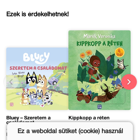
Ezek is érdekelhetnek!
Bluey – Szeretem a
Kippkopp a réten
családomat
Ez a weboldal sütiket (cookie) használ
Marék Veronika
Eredeti ár: