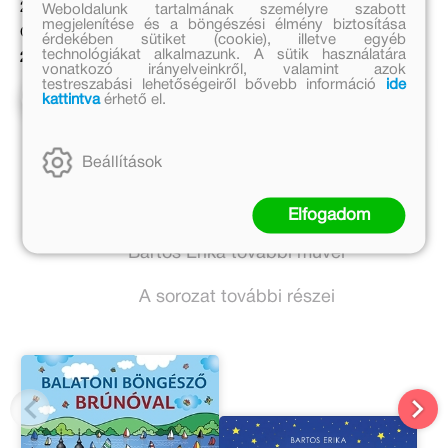
Eredeti ár:
2 999 Ft
Weboldalunk tartalmának személyre szabott
megjelenítése és a böngészési élmény biztosítása
4 999 Ft
Online ár:
érdekében sütiket (cookie), illetve egyéb
technológiákat alkalmazunk. A sütik használatára
Bevezető ár:
2 459 Ft
vonatkozó irányelveinkről, valamint azok
3 749 Ft
testreszabási lehetőségeiről bővebb információ
ide
Kosárba
kattintva
érhető el.
Előrendelem
Beállítások
Bartos Erika további művei
Elfogadom
Bartos Erika további művei
A sorozat további részei