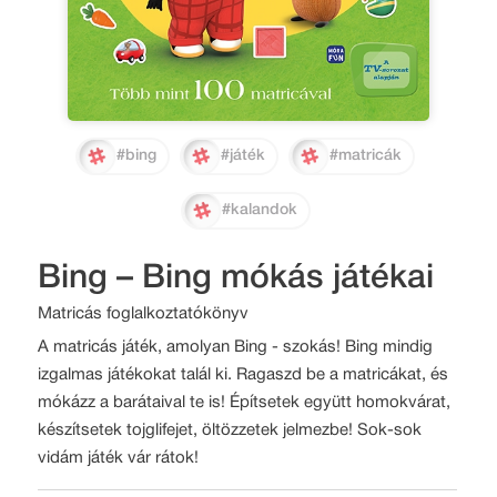
#bing
#játék
#matricák
#kalandok
Bing – Bing mókás játékai
Matricás foglalkoztatókönyv
A matricás játék, amolyan Bing - szokás! Bing mindig
izgalmas játékokat talál ki. Ragaszd be a matricákat, és
mókázz a barátaival te is! Építsetek együtt homokvárat,
készítsetek tojglifejet, öltözzetek jelmezbe! Sok-sok
vidám játék vár rátok!