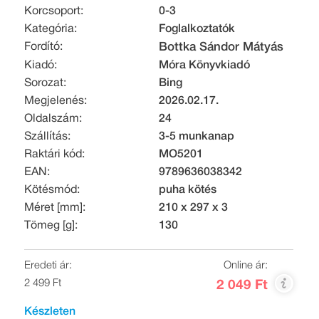
Korcsoport:
0-3
Kategória:
Foglalkoztatók
Fordító:
Bottka Sándor Mátyás
Kiadó:
Móra Könyvkiadó
Sorozat:
Bing
Megjelenés:
2026.02.17.
Oldalszám:
24
Szállítás:
3-5 munkanap
Raktári kód:
MO5201
EAN:
9789636038342
Kötésmód:
puha kötés
Méret [mm]:
210 x 297 x 3
Tömeg [g]:
130
Eredeti ár:
Online ár:
2 499 Ft
2 049 Ft
Készleten