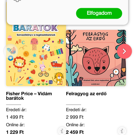
Elfogadom
Fisher Price – Vidám
Felragyog az erdő
barátok
Eredeti ár:
Eredeti ár:
1 499 Ft
2 999 Ft
Online ár:
Online ár:
1 229 Ft
2 459 Ft