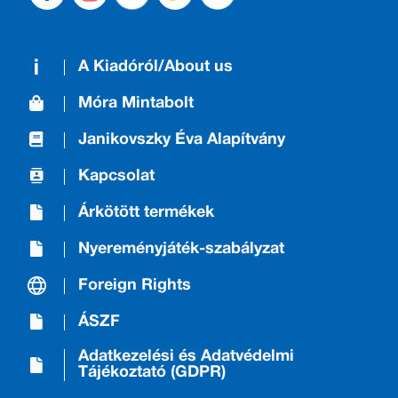
A Kiadóról/About us
Móra Mintabolt
Janikovszky Éva Alapítvány
Kapcsolat
Árkötött termékek
Nyereményjáték-szabályzat
Foreign Rights
ÁSZF
Adatkezelési és Adatvédelmi
Tájékoztató (GDPR)