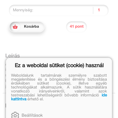
Mennyiség:
41 pont
Kosárba
Leírás
A matricás játék, amolyan Bing - szokás! Bing mindig
Ez a weboldal sütiket (cookie) használ
izgalmas játékokat talál ki. Ragaszd be a matricákat, és
mókázz a barátaival te is! Építsetek együtt homokvárat,
Weboldalunk tartalmának személyre szabott
megjelenítése és a böngészési élmény biztosítása
készítsetek tojglifejet, öltözzetek jelmezbe! Sok-sok vidám
érdekében sütiket (cookie), illetve egyéb
játék vár rátok!
technológiákat alkalmazunk. A sütik használatára
vonatkozó irányelveinkről, valamint azok
testreszabási lehetőségeiről bővebb információ
ide
kattintva
érhető el.
Ezek is érdekelhetnek!
Beállítások