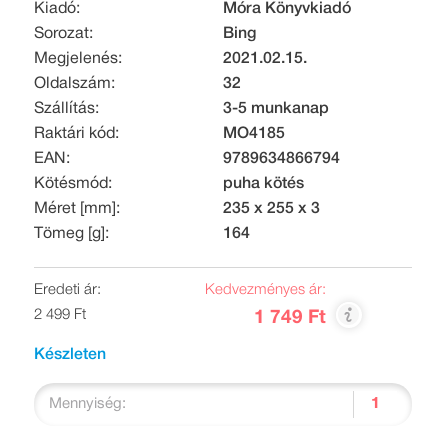
Kiadó:
Móra Könyvkiadó
Sorozat:
Bing
Megjelenés:
2021.02.15.
Oldalszám:
32
Szállítás:
3-5 munkanap
Raktári kód:
MO4185
EAN:
9789634866794
Kötésmód:
puha kötés
Méret [mm]:
235 x 255 x 3
Tömeg [g]:
164
Eredeti ár:
Kedvezményes ár:
2 499 Ft
1 749 Ft
Készleten
Mennyiség: