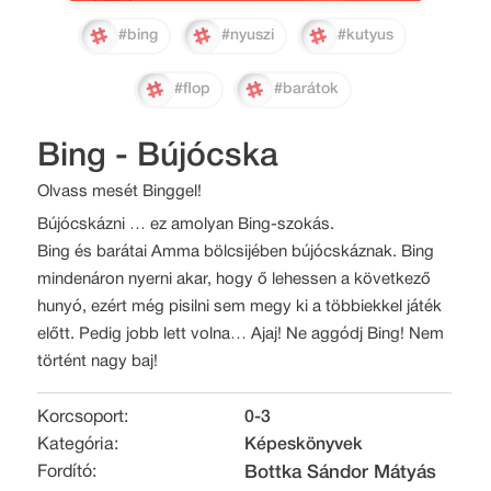
#bing
#nyuszi
#kutyus
#flop
#barátok
Bing - Bújócska
Olvass mesét Binggel!
Bújócskázni … ez amolyan Bing-szokás.
Bing és barátai Amma bölcsijében bújócskáznak. Bing
mindenáron nyerni akar, hogy ő lehessen a következő
hunyó, ezért még pisilni sem megy ki a többiekkel játék
előtt. Pedig jobb lett volna… Ajaj! Ne aggódj Bing! Nem
történt nagy baj!
Korcsoport:
0-3
Kategória:
Képeskönyvek
Fordító:
Bottka Sándor Mátyás