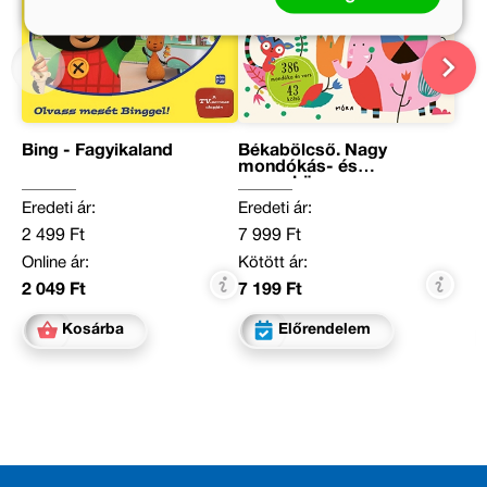
Bing - Fagyikaland
Békabölcső. Nagy
mondókás- és
verseskönyv a
legkisebbeknek
Eredeti ár:
Eredeti ár:
2 499 Ft
7 999 Ft
Online ár:
Kötött ár:
2 049 Ft
7 199 Ft
Kosárba
Előrendelem