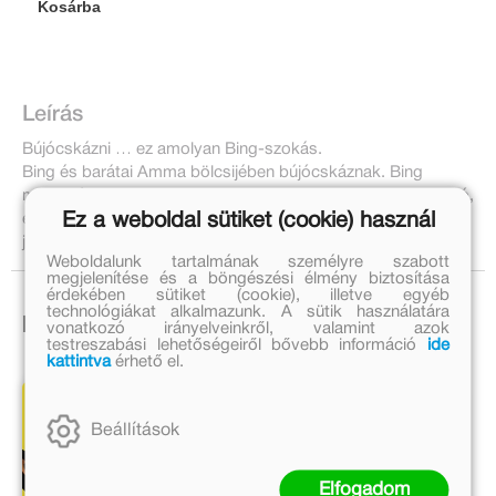
Kosárba
Leírás
Bújócskázni … ez amolyan Bing-szokás.
Bing és barátai Amma bölcsijében bújócskáznak. Bing
mindenáron nyerni akar, hogy ő lehessen a következő hunyó,
Ez a weboldal sütiket (cookie) használ
ezért még pisilni sem megy ki a többiekkel játék előtt. Pedig
jobb lett volna… Ajaj! Ne aggódj Bing! Nem történt nagy baj!
Weboldalunk tartalmának személyre szabott
megjelenítése és a böngészési élmény biztosítása
érdekében sütiket (cookie), illetve egyéb
technológiákat alkalmazunk. A sütik használatára
Ezek is érdekelhetnek!
vonatkozó irányelveinkről, valamint azok
testreszabási lehetőségeiről bővebb információ
ide
kattintva
érhető el.
Beállítások
Elfogadom