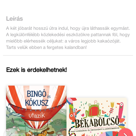
Leírás
A két jóbarát hosszú útra indul, hogy újra láthassák egymást.
A legkülönfélébb közlekedési eszközökre pattannak föl, hogy
mielőbb elérhessék céljukat: a város legjobb kakaózóját.
Tarts velük ebben a fergetes kalandban!
Ezek is érdekelhetnek!