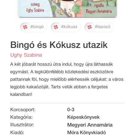
#bingó
#kókusz
#lapozó
Bingó és Kókusz utazik
Ughy Szabina
A két jóbarát hosszú útra indul, hogy újra láthassák
egymást. A legkülönfélébb közlekedési eszközökre
pattannak föl, hogy mielőbb elérhessék céljukat: a város
legjobb kakaózóját. Tarts velük ebben a fergetes
kalandban!
Korcsoport:
0-3
Kategória:
Képeskönyvek
Illusztrátor:
Megyeri Annamária
Kiadó:
Móra Könyvkiadó