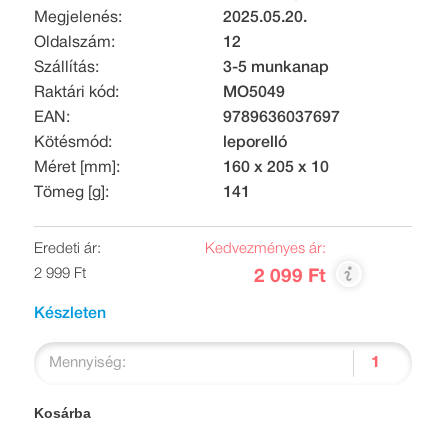
Megjelenés:
2025.05.20.
Oldalszám:
12
Szállítás:
3-5 munkanap
Raktári kód:
MO5049
EAN:
9789636037697
Kötésmód:
leporelló
Méret [mm]:
160 x 205 x 10
Tömeg [g]:
141
Eredeti ár:
Kedvezményes ár:
2 999 Ft
2 099 Ft
Készleten
Mennyiség:
Kosárba