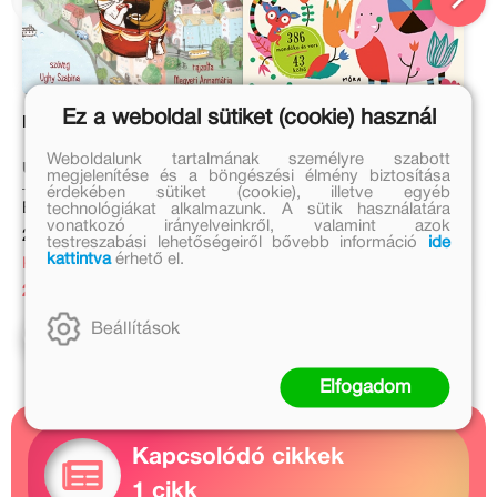
Ez a weboldal sütiket (cookie) használ
Bingó és Kókusz utazik
Békabölcső. Nagy
mondókás- és
verseskönyv a
Weboldalunk tartalmának személyre szabott
Ughy Szabina
legkisebbeknek
megjelenítése és a böngészési élmény biztosítása
Eredeti ár:
érdekében sütiket (cookie), illetve egyéb
Eredeti ár:
technológiákat alkalmazunk. A sütik használatára
7 999 Ft
vonatkozó irányelveinkről, valamint azok
2 999 Ft
Kötött ár:
testreszabási lehetőségeiről bővebb információ
ide
kattintva
érhető el.
Kedvezményes ár:
7 199 Ft
2 099 Ft
Előrendelem
Beállítások
Kosárba
Elfogadom
Kapcsolódó cikkek
1 cikk