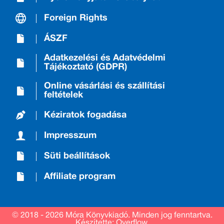
Foreign Rights
ÁSZF
Adatkezelési és Adatvédelmi
Tájékoztató (GDPR)
Online vásárlási és szállítási
feltételek
Kéziratok fogadása
Impresszum
Süti beállítások
Affiliate program
© 2018 - 2026 Móra Könyvkiadó.
Minden jog fenntartva.
Készítette: Overflow.