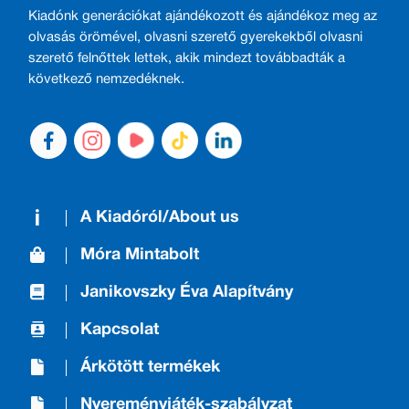
Kiadónk generációkat ajándékozott és ajándékoz meg az
olvasás örömével, olvasni szerető gyerekekből olvasni
szerető felnőttek lettek, akik mindezt továbbadták a
következő nemzedéknek.
A Kiadóról/About us
Móra Mintabolt
Janikovszky Éva Alapítvány
Kapcsolat
Árkötött termékek
Nyereményjáték-szabályzat