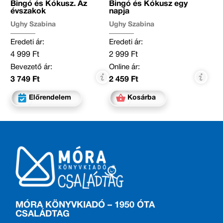
Bingó és Kókusz. Az
Bingó és Kókusz egy
évszakok
napja
Ughy Szabina
Ughy Szabina
Eredeti ár:
Eredeti ár:
4 999 Ft
2 999 Ft
Bevezető ár:
Online ár:
3 749 Ft
2 459 Ft
Előrendelem
Kosárba
MÓRA KÖNYVKIADÓ – 1950 ÓTA
CSALÁDTAG