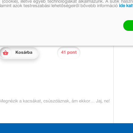
Eredeti ár:
Online ár:
 (cookie), illetve egyéb technológiákat alkalmazunk. A sütik hasz
valamint azok testreszabási lehetőségeiről bővebb információ
ide kat
2 499 Ft
2 049 Ft
Készleten
Mennyiség:
41 pont
Kosárba
. Megnézik a kacsákat, csúszdáznak, ám ekkor… Jaj, ne!