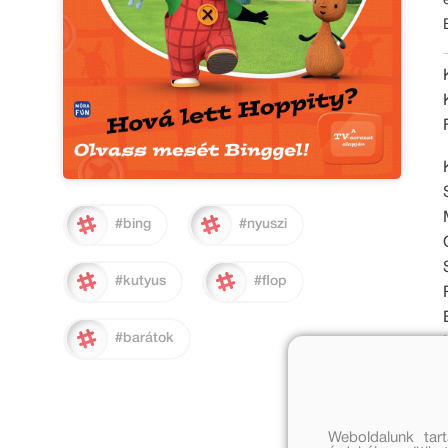
#bing
#nyuszi
#kutyus
#flop
#barátok
Weboldalunk tar