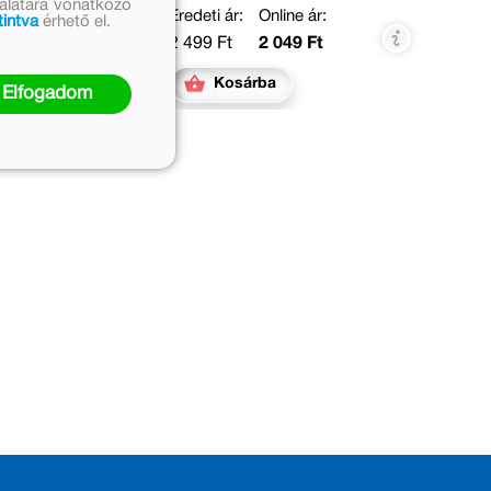
nálatára vonatkozó
Eredeti ár:
Online ár:
tintva
érhető el.
2 499 Ft
2 049 Ft
Kosárba
Elfogadom