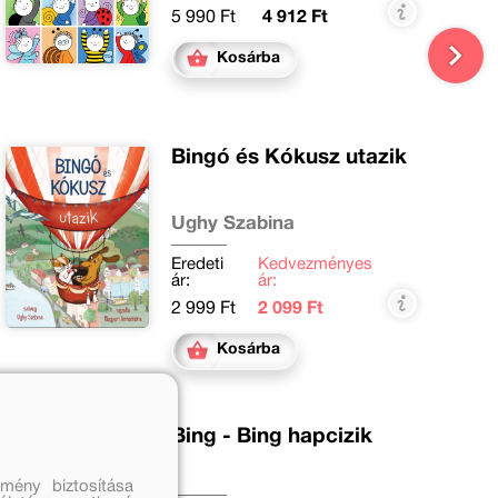
5 990 Ft
4 912 Ft
Kosárba
Bingó és Kókusz utazik
Ughy Szabina
Eredeti
Kedvezményes
ár:
ár:
2 999 Ft
2 099 Ft
Kosárba
Bing - Bing hapcizik
mény biztosítása