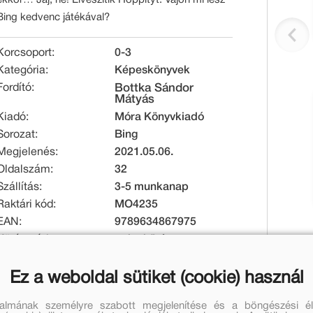
Bing kedvenc játékával?
Korcsoport:
0-3
Kategória:
Képeskönyvek
Fordító:
Bottka Sándor
Mátyás
Kiadó:
Móra Könyvkiadó
Sorozat:
Bing
Megjelenés:
2021.05.06.
Oldalszám:
32
Szállítás:
3-5 munkanap
Raktári kód:
MO4235
EAN:
9789634867975
Kötésmód:
puha kötés
Méret [mm]:
235 x 255 x 3
Tömeg [g]:
165
Ez a weboldal sütiket (cookie) használ
talmának személyre szabott megjelenítése és a böngészési él