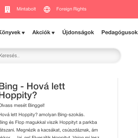
Mintabolt
Foreign Rights
Könyvek
Akciók
Újdonságok
Pedagógusok
Bing - Hová lett
Hoppity?
Olvass mesét Binggel!
Hová lett Hoppity? amolyan Bing-szokás.
Bing és Flop magukkal viszik Hoppityt a parkba
játszani. Megnézik a kacsákat, csúszdáznak, ám
ekkor… Jaj, ne! Elveszítik Hoppityt. Vajon mi lesz