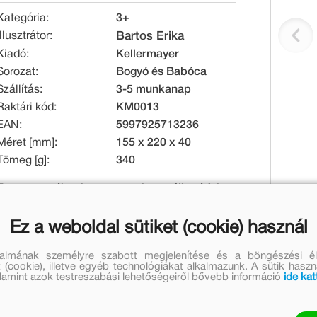
Kategória:
3+
Illusztrátor:
Bartos Erika
Kiadó:
Kellermayer
Sorozat:
Bogyó és Babóca
Szállítás:
3-5 munkanap
Raktári kód:
KM0013
EAN:
5997925713236
Méret [mm]:
155 x 220 x 40
Tömeg [g]:
340
Erre a termékre kupon nem használható fel
Ez a weboldal sütiket (cookie) használ
Eredeti ár:
Online ár:
5 199 Ft
4 699 Ft
talmának személyre szabott megjelenítése és a böngészési él
 (cookie), illetve egyéb technológiákat alkalmazunk. A sütik hasz
Készleten
valamint azok testreszabási lehetőségeiről bővebb információ
ide kat
Mennyiség: