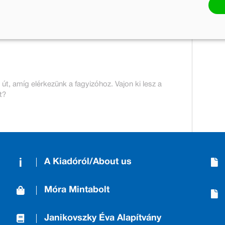
Kosárba
 út, amíg elérkezünk a fagyizóhoz. Vajon ki lesz a
t?
A Kiadóról/About us
Móra Mintabolt
Janikovszky Éva Alapítvány