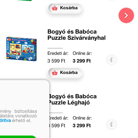
Kosárba
Bogyó és Babóca
Puzzle Szivárványhal
Eredeti ár:
Online ár:
3 599 Ft
3 299 Ft
Kosárba
Bogyó és Babóca
Puzzle Léghajó
mény biztosítása
nálatára vonatkozó
Eredeti ár:
Online ár:
tintva
érhető el.
3 599 Ft
3 299 Ft