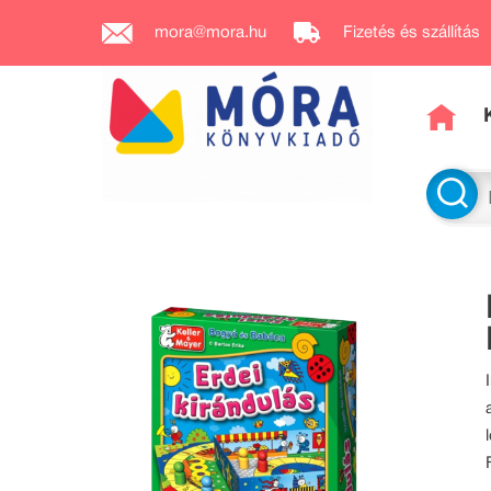
mora@mora.hu
Fizetés és szállítás