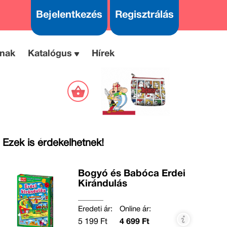
Bejelentkezés
Regisztrálás
nak
Katalógus
Hírek
Ezek is érdekelhetnek!
Bogyó és Babóca Erdei
Kirándulás
Eredeti ár:
Online ár:
5 199 Ft
4 699 Ft