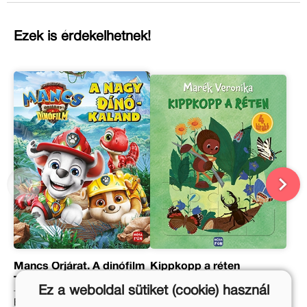
Ezek is érdekelhetnek!
Mancs Őrjárat. A dinófilm
Kippkopp a réten
– A nagy dinókaland
Ez a weboldal sütiket (cookie) használ
Marék Veronika
Eredeti ár: