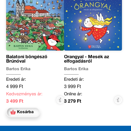
Balatoni böngésző
Őrangyal - Mesék az
Brúnóval
elfogadásról
Bartos Erika
Bartos Erika
Eredeti ár:
Eredeti ár:
4 999 Ft
3 999 Ft
Kedvezményes ár:
Online ár:
3 499 Ft
3 279 Ft
Kosárba