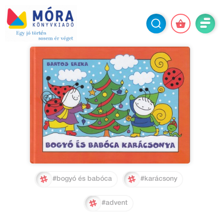
#bogyó és babóca
#karácsony
#advent