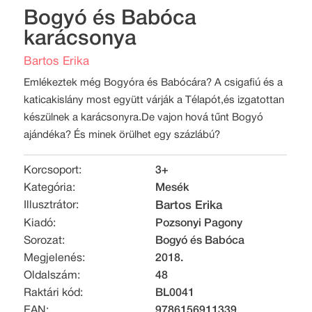
Bogyó és Babóca
karácsonya
Bartos Erika
Emlékeztek még Bogyóra és Babócára? A csigafiú és a
katicakislány most együtt várják a Télapót,és izgatottan
készülnek a karácsonyra.De vajon hová tűnt Bogyó
ajándéka? És minek örülhet egy százlábú?
Korcsoport:
3+
Kategória:
Mesék
Illusztrátor:
Bartos Erika
Kiadó:
Pozsonyi Pagony
Sorozat:
Bogyó és Babóca
Megjelenés:
2018.
Oldalszám:
48
Raktári kód:
BL0041
EAN:
9786156911339