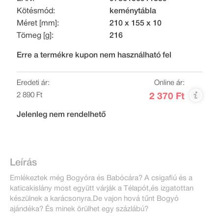
Kötésmód:
keménytábla
Méret [mm]:
210 x 155 x 10
Tömeg [g]:
216
Erre a termékre kupon nem használható fel
Eredeti ár:
Online ár:
2 890 Ft
2 370 Ft
Jelenleg nem rendelhető
Leírás
Emlékeztek még Bogyóra és Babócára? A csigafiú és a
katicakislány most együtt várják a Télapót,és izgatottan
készülnek a karácsonyra.De vajon hová tűnt Bogyó
ajándéka? És minek örülhet egy százlábú?