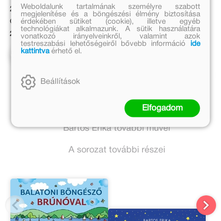
Weboldalunk tartalmának személyre szabott
Eredeti ár:
2 999 Ft
megjelenítése és a böngészési élmény biztosítása
érdekében sütiket (cookie), illetve egyéb
4 999 Ft
Online ár:
technológiákat alkalmazunk. A sütik használatára
Bevezető ár:
2 459 Ft
vonatkozó irányelveinkről, valamint azok
testreszabási lehetőségeiről bővebb információ
ide
3 749 Ft
kattintva
érhető el.
Kosárba
Előrendelem
Beállítások
Bartos Erika további művei
Elfogadom
Bartos Erika további művei
A sorozat további részei