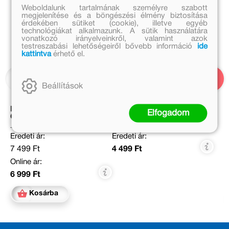
Weboldalunk tartalmának személyre szabott
megjelenítése és a böngészési élmény biztosítása
érdekében sütiket (cookie), illetve egyéb
technológiákat alkalmazunk. A sütik használatára
vonatkozó irányelveinkről, valamint azok
testreszabási lehetőségeiről bővebb információ
ide
kattintva
érhető el.
Beállítások
Bogyó és Babóca Úton az
Bogyó és Babóca
Elfogadom
Oviba
Képkereső
Eredeti ár:
Eredeti ár:
7 499 Ft
4 499 Ft
Online ár:
6 999 Ft
Kosárba