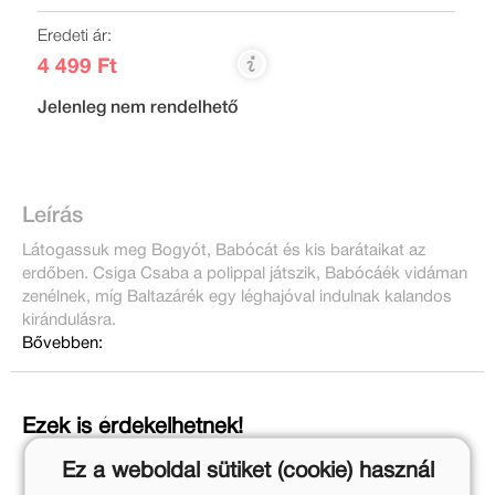
Eredeti ár:
4 499 Ft
Jelenleg nem rendelhető
Leírás
Látogassuk meg Bogyót, Babócát és kis barátaikat az
erdőben. Csiga Csaba a polippal játszik, Babócáék vidáman
zenélnek, míg Baltazárék egy léghajóval indulnak kalandos
kirándulásra.
Bővebben:
Ezek is érdekelhetnek!
Ez a weboldal sütiket (cookie) használ