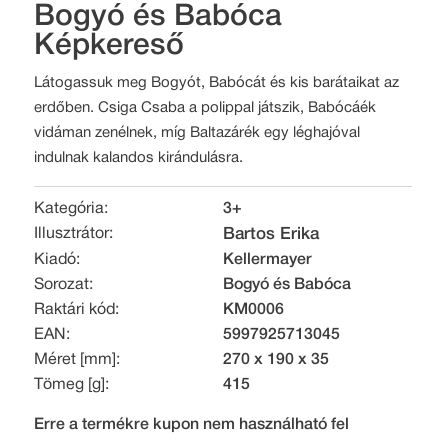
Bogyó és Babóca
Képkereső
Látogassuk meg Bogyót, Babócát és kis barátaikat az
erdőben. Csiga Csaba a polippal játszik, Babócáék
vidáman zenélnek, míg Baltazárék egy léghajóval
indulnak kalandos kirándulásra.
Kategória:
3+
Illusztrátor:
Bartos Erika
Kiadó:
Kellermayer
Sorozat:
Bogyó és Babóca
Raktári kód:
KM0006
EAN:
5997925713045
Méret [mm]:
270 x 190 x 35
Tömeg [g]:
415
Erre a termékre kupon nem használható fel