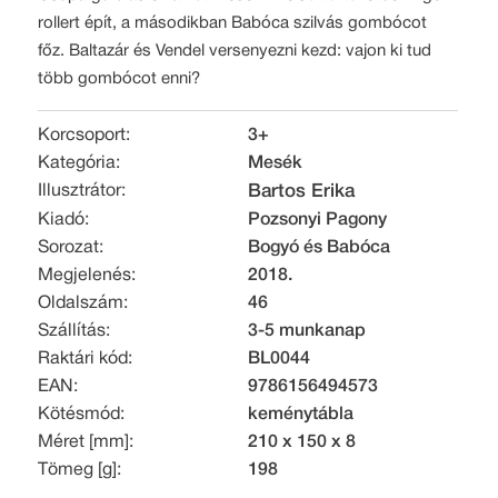
rollert épít, a másodikban Babóca szilvás gombócot
főz. Baltazár és Vendel versenyezni kezd: vajon ki tud
több gombócot enni?
Korcsoport:
3+
Kategória:
Mesék
Illusztrátor:
Bartos Erika
Kiadó:
Pozsonyi Pagony
Sorozat:
Bogyó és Babóca
Megjelenés:
2018.
Oldalszám:
46
Szállítás:
3-5 munkanap
Raktári kód:
BL0044
EAN:
9786156494573
Kötésmód:
keménytábla
Méret [mm]:
210 x 150 x 8
Tömeg [g]:
198