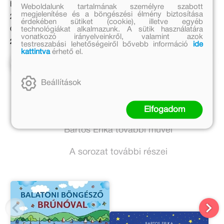
Eredeti ár:
Weboldalunk tartalmának személyre szabott
megjelenítése és a böngészési élmény biztosítása
Eredeti ár:
2 999 Ft
érdekében sütiket (cookie), illetve egyéb
technológiákat alkalmazunk. A sütik használatára
3 999 Ft
Online ár:
vonatkozó irányelveinkről, valamint azok
Kötött ár:
2 459 Ft
testreszabási lehetőségeiről bővebb információ
ide
kattintva
érhető el.
3 599 Ft
Kosárba
Kosárba
Beállítások
Bartos Erika további művei
Elfogadom
Bartos Erika további művei
A sorozat további részei