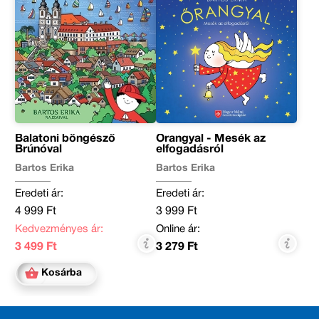
Balatoni böngésző
Őrangyal - Mesék az
Brúnóval
elfogadásról
Bartos Erika
Bartos Erika
Eredeti ár:
Eredeti ár:
4 999 Ft
3 999 Ft
Kedvezményes ár:
Online ár:
3 499 Ft
3 279 Ft
Kosárba