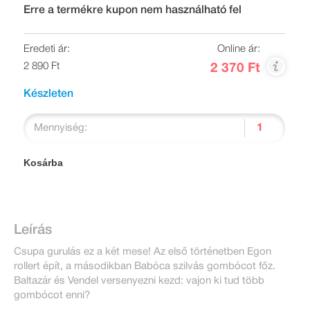
Erre a termékre kupon nem használható fel
Eredeti ár:
Online ár:
2 890 Ft
2 370 Ft
Készleten
Mennyiség:
Kosárba
Leírás
Csupa gurulás ez a két mese! Az első történetben Egon
rollert épít, a másodikban Babóca szilvás gombócot főz.
Baltazár és Vendel versenyezni kezd: vajon ki tud több
gombócot enni?