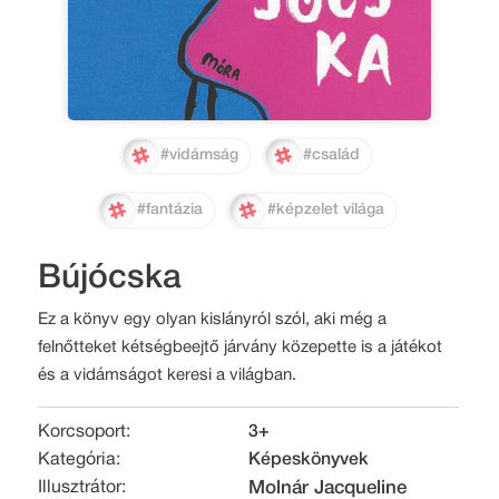
#vidámság
#család
#fantázia
#képzelet világa
Bújócska
Ez a könyv egy olyan kislányról szól, aki még a
felnőtteket kétségbeejtő járvány közepette is a játékot
és a vidámságot keresi a világban.
Korcsoport:
3+
Kategória:
Képeskönyvek
Illusztrátor:
Molnár Jacqueline