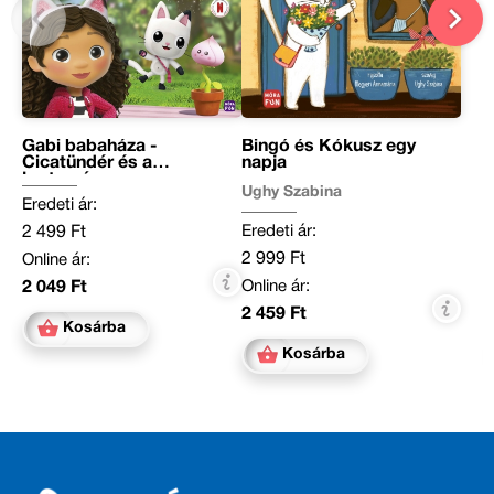
Gabi babaháza -
Bingó és Kókusz egy
Cicatündér és a
napja
kertvarázs
Ughy Szabina
Eredeti ár:
Eredeti ár:
2 499 Ft
2 999 Ft
Online ár:
Online ár:
2 049 Ft
2 459 Ft
Kosárba
Kosárba