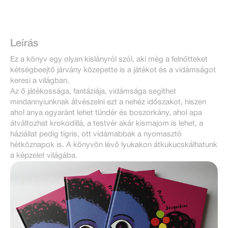
Leírás
Ez a könyv egy olyan kislányról szól, aki még a felnőtteket
kétségbeejtő járvány közepette is a játékot és a vidámságot
keresi a világban.
Az ő játékossága, fantáziája, vidámsága segíthet
mindannyiunknak átvészelni ezt a nehéz időszakot, hiszen
ahol anya egyaránt lehet tündér és boszorkány, ahol apa
átváltozhat krokodillá, a testvér akár kismajom is lehet, a
háziállat pedig tigris, ott vidámabbak a nyomasztó
hétköznapok is. A könyvön lévő lyukakon átkukucskálhatunk
a képzelet világába.