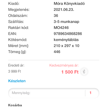
Kiadó:
Móra Könyvkiadó
Megjelenés:
2021.06.23.
Oldalszám:
36
Szállítás:
3-5 munkanap
Raktári kód:
MO4246
EAN:
9789634868286
Kötésmód:
keménytáblás
Méret [mm]:
210 x 297 x 10
Tömeg [g]:
446
Eredeti ár:
Kedvezményes ár:
3 999 Ft
1 500 Ft
Készleten
Mennyiség:
Kosárba