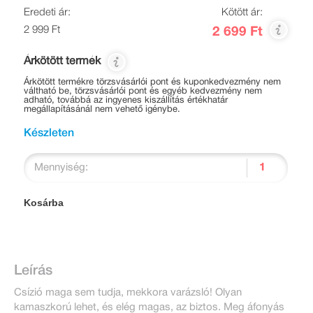
Eredeti ár:
Kötött ár:
2 999 Ft
2 699 Ft
Árkötött termék
Árkötött termékre törzsvásárlói pont és kuponkedvezmény nem
váltható be, törzsvásárlói pont és egyéb kedvezmény nem
adható, továbbá az ingyenes kiszállítás értékhatár
megállapításánál nem vehető igénybe.
Készleten
Mennyiség:
Kosárba
Leírás
Csízió maga sem tudja, mekkora varázsló! Olyan
kamaszkorú lehet, és elég magas, az biztos. Meg áfonyás