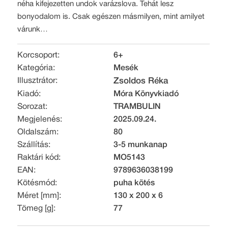
néha kifejezetten undok varázslova. Tehát lesz
bonyodalom is. Csak egészen másmilyen, mint amilyet
várunk…
Korcsoport:
6+
Kategória:
Mesék
Illusztrátor:
Zsoldos Réka
Kiadó:
Móra Könyvkiadó
Sorozat:
TRAMBULIN
Megjelenés:
2025.09.24.
Oldalszám:
80
Szállítás:
3-5 munkanap
Raktári kód:
MO5143
EAN:
9789636038199
Kötésmód:
puha kötés
Méret [mm]:
130 x 200 x 6
Tömeg [g]:
77