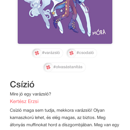
#varázsló
#csodaló
#olvasástanítás
Csízió
Mire jó egy varázsló?
Kertész Erzsi
Csízió maga sem tudja, mekkora varázsló! Olyan
kamaszkorú lehet, és elég magas, az biztos. Meg
áfonyás muffinokat hord a díszgombjában. Meg van egy