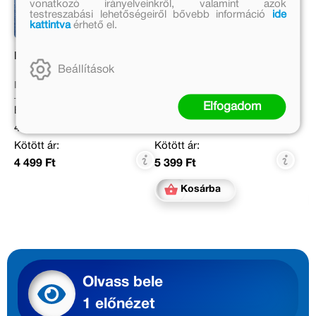
vonatkozó irányelveinkről, valamint azok
testreszabási lehetőségeiről bővebb információ
ide
kattintva
érhető el.
Kapibarák szökésben
Kié az aranyalma?
Beállítások
Matthäus Bär
Zalka Csenge Virág Dr.
Elfogadom
Eredeti ár:
Eredeti ár:
4 999 Ft
5 999 Ft
Kötött ár:
Kötött ár:
4 499 Ft
5 399 Ft
Kosárba
Olvass bele
1 előnézet