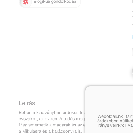
#logikus gondolkodás
Leírás
Ebben a kiadványban érdekes feladatokat gyűjtöttünk ö
Weboldalunk tar
évszakot, az évben. A tudás megszerzése mellett, rajzolh
érdekében sütiket
Megismerhetik a madarak és az emlősállatok viselkedését
irányelveinkről, 
a Mikulásra és a karácsonyra is.