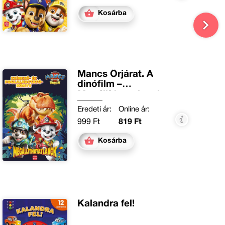
Kosárba
Mancs Őrjárat. A
dinófilm –
Megállíthatatlanok
Eredeti ár:
Online ár:
999 Ft
819 Ft
Kosárba
Kalandra fel!