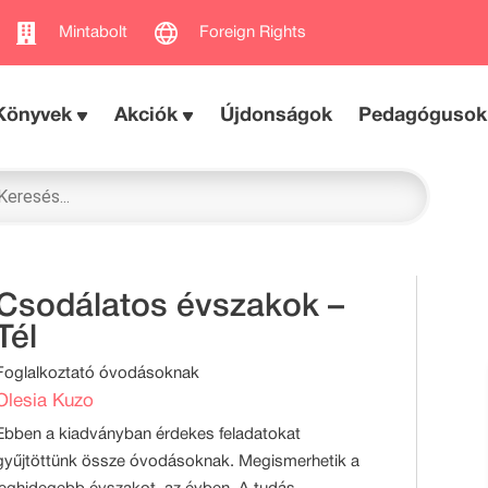
Mintabolt
Foreign Rights
Könyvek
Akciók
Újdonságok
Pedagógusok
Csodálatos évszakok –
Tél
Foglalkoztató óvodásoknak
Olesia Kuzo
Ebben a kiadványban érdekes feladatokat
gyűjtöttünk össze óvodásoknak. Megismerhetik a