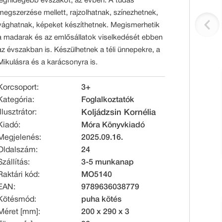
leghidegebb évszakot, az évben. A tudás
megszerzése mellett, rajzolhatnak, színezhetnek,
vághatnak, képeket készíthetnek. Megismerhetik
a madarak és az emlősállatok viselkedését ebben
az évszakban is. Készülhetnek a téli ünnepekre, a
Mikulásra és a karácsonyra is.
Korcsoport:
3+
Kategória:
Foglalkoztatók
Illusztrátor:
Koljádzsin Kornélia
Kiadó:
Móra Könyvkiadó
Megjelenés:
2025.09.16.
Oldalszám:
24
Szállítás:
3-5 munkanap
Raktári kód:
MO5140
EAN:
9789636038779
Kötésmód:
puha kötés
Méret [mm]:
200 x 290 x 3