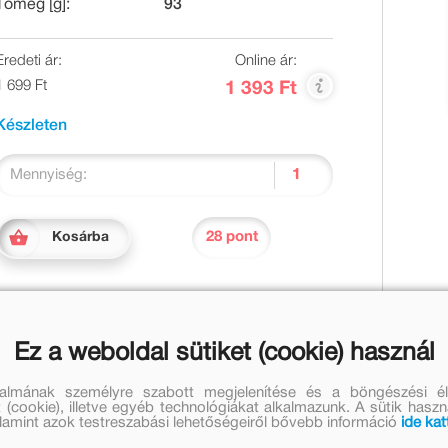
Tömeg [g]:
93
Eredeti ár:
Online ár:
1 699 Ft
1 393 Ft
Készleten
Mennyiség:
28 pont
Kosárba
Ez a weboldal sütiket (cookie) használ
ssze óvodásoknak. Megismerhetik a leghidegebb
talmának személyre szabott megjelenítése és a böngészési él
atnak, színezhetnek, vághatnak, képeket készíthetnek.
 (cookie), illetve egyéb technológiákat alkalmazunk. A sütik hasz
 ebben az évszakban is. Készülhetnek a téli ünnepekre,
valamint azok testreszabási lehetőségeiről bővebb információ
ide kat