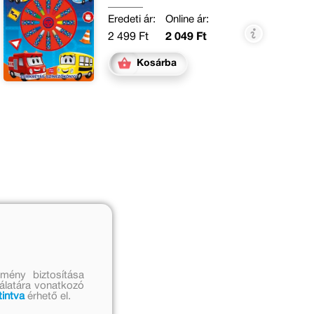
Eredeti ár:
Online ár:
2 499 Ft
2 049 Ft
Kosárba
mény biztosítása
nálatára vonatkozó
tintva
érhető el.