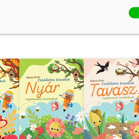
űvei
Koljádzsin Kornélia további mű