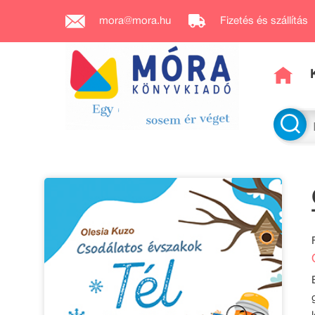
mora@mora.hu
Fizetés és szállítás