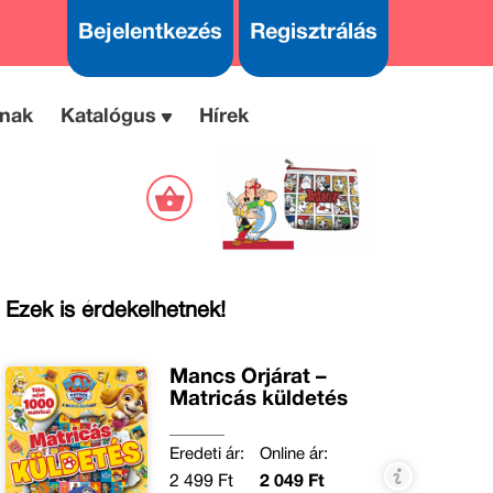
Bejelentkezés
Regisztrálás
nak
Katalógus
Hírek
Ezek is érdekelhetnek!
Mancs Őrjárat –
Matricás küldetés
Eredeti ár:
Online ár:
2 499 Ft
2 049 Ft