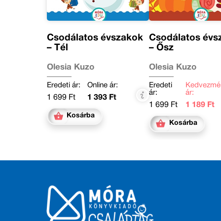
Csodálatos évszakok
Csodálatos évs
– Tél
– Ősz
Olesia Kuzo
Olesia Kuzo
Eredeti ár:
Online ár:
Eredeti
Kedvezmé
ár:
ár:
1 699 Ft
1 393 Ft
1 699 Ft
1 189 Ft
Kosárba
Kosárba