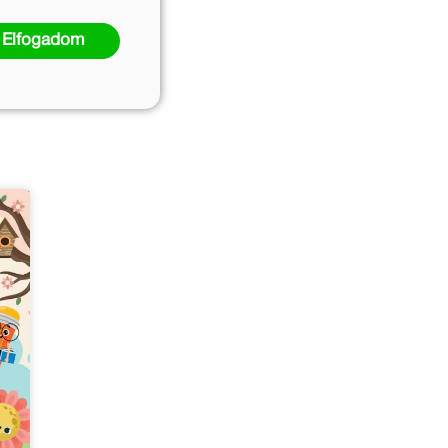
Elfogadom
vei