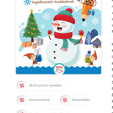
#környezeti nevelés
#asszociáció
#számlálás