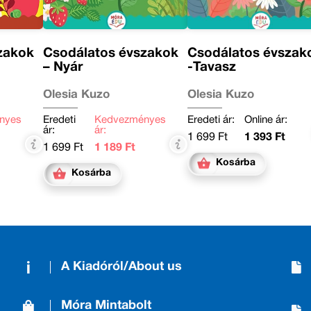
zakok
Csodálatos évszakok
Csodálatos évszak
– Nyár
-Tavasz
Olesia Kuzo
Olesia Kuzo
nyes
Eredeti
Kedvezményes
Eredeti ár:
Online ár:
ár:
ár:
1 699 Ft
1 393 Ft
1 699 Ft
1 189 Ft
Kosárba
Kosárba
A Kiadóról/About us
Móra Mintabolt