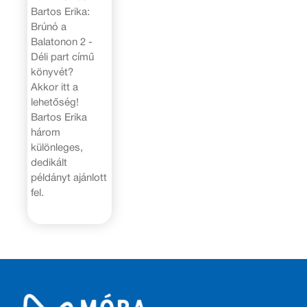
Bartos Erika:
Brúnó a
Balatonon 2 -
Déli part című
könyvét?
Akkor itt a
lehetőség!
Bartos Erika
három
különleges,
dedikált
példányt ajánlott
fel.