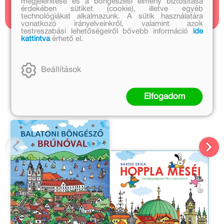
megjelenítése és a böngészési élmény biztosítása
2 cikk
érdekében sütiket (cookie), illetve egyéb
technológiákat alkalmazunk. A sütik használatára
vonatkozó irányelveinkről, valamint azok
testreszabási lehetőségeiről bővebb információ
ide
kattintva
érhető el.
Bartos Erika további művei
Bartos Erika további művei
Beállítások
A sorozat további részei
Elfogadom