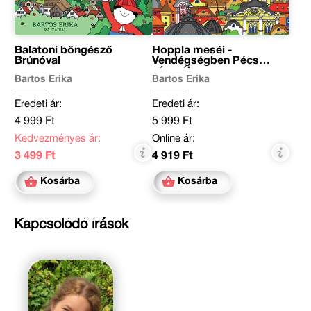
Balatoni böngésző
Hoppla meséi -
Brúnóval
Vendégségben Pécs
városában
Bartos Erika
Bartos Erika
Eredeti ár:
Eredeti ár:
4 999 Ft
5 999 Ft
Kedvezményes ár:
Online ár:
3 499 Ft
4 919 Ft
Kosárba
Kosárba
Kapcsolódó írások