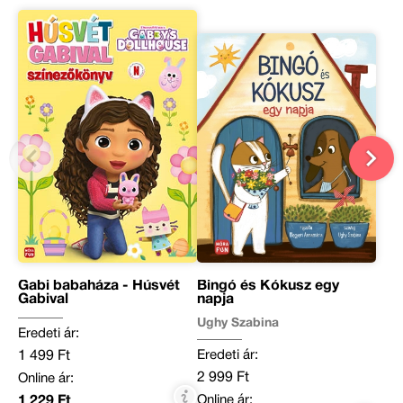
Gabi babaháza - Húsvét
Bingó és Kókusz egy
Gabival
napja
Ughy Szabina
Eredeti ár:
Eredeti ár:
1 499 Ft
2 999 Ft
Online ár:
Online ár:
1 229 Ft