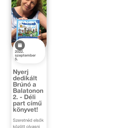
2022.
szeptember
5.
Nyerj
dedikált
Brúnó a
Balatonon
2. - Déli
part című
könyvet!
Szeretnéd elsők
között olvasni