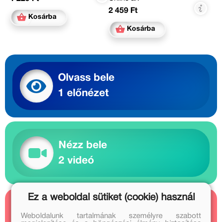
2 459 Ft
Kosárba
Kosárba
Olvass bele
1 előnézet
Nézz bele
2 videó
Ez a weboldal sütiket (cookie) használ
Kapcsolódó cikkek
Weboldalunk tartalmának személyre szabott