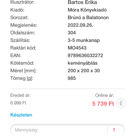
Illusztrátor:
Bartos Erika
Kiadó:
Móra Könyvkiadó
Sorozat:
Brúnó a Balatonon
Megjelenés:
2022.09.26.
Oldalszám:
304
Szállítás:
3-5 munkanap
Raktári kód:
MO4543
EAN:
9789636032272
Kötésmód:
keményáblás
Méret [mm]:
200 x 200 x 30
Tömeg [g]:
985
Eredeti ár:
Online ár:
6 999 Ft
5 739 Ft
Készleten
Mennyiség: