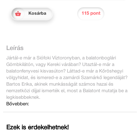
115 pont
Kosárba
Leírás
Jártál-e már a Siófoki Víztoronyban, a balatonboglári
Gömbkilátón, vagy Kereki várában? Utaztál-e már a
balatonfenyvesi kisvasúton? Láttad-e már a Kőröshegyi
völgyhidat, és ismered-e a zamárdi Szamárkő legendáját?
Bartos Erika, akinek munkásságát számos hazai és
nemzetközi díjjal ismerték el, most a Balatont mutatja be a
legkisebbeknek.
Bővebben:
Ezek is érdekelhetnek!