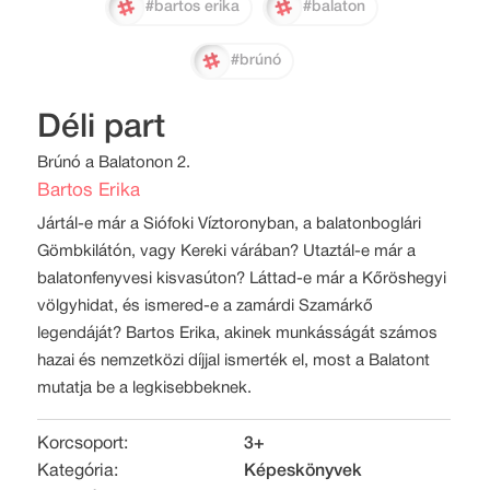
#bartos erika
#balaton
#brúnó
Déli part
Brúnó a Balatonon 2.
Bartos Erika
Jártál-e már a Siófoki Víztoronyban, a balatonboglári
Gömbkilátón, vagy Kereki várában? Utaztál-e már a
balatonfenyvesi kisvasúton? Láttad-e már a Kőröshegyi
völgyhidat, és ismered-e a zamárdi Szamárkő
legendáját? Bartos Erika, akinek munkásságát számos
hazai és nemzetközi díjjal ismerték el, most a Balatont
mutatja be a legkisebbeknek.
Korcsoport:
3+
Kategória:
Képeskönyvek