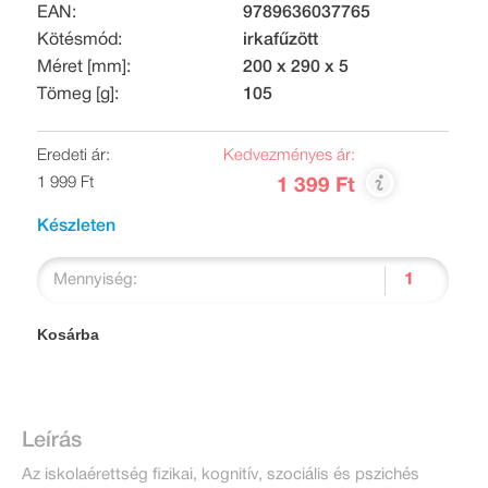
EAN:
9789636037765
Kötésmód:
irkafűzött
Méret [mm]:
200 x 290 x 5
Tömeg [g]:
105
Eredeti ár:
Kedvezményes ár:
1 999 Ft
1 399 Ft
Készleten
Mennyiség:
Kosárba
Leírás
Az iskolaérettség fizikai, kognitív, szociális és pszichés