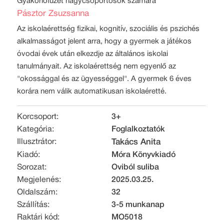
Gyakorlófüzet nagycsoportosok számára
Pásztor Zsuzsanna
Az iskolaérettség fizikai, kognitív, szociális és pszichés
alkalmasságot jelent arra, hogy a gyermek a játékos
óvodai évek után elkezdje az általános iskolai
tanulmányait. Az iskolaérettség nem egyenlő az
"okossággal és az ügyességgel". A gyermek 6 éves
korára nem válik automatikusan iskolaéretté.
Korcsoport:
3+
Kategória:
Foglalkoztatók
Illusztrátor:
Takács Anita
Kiadó:
Móra Könyvkiadó
Sorozat:
Oviból suliba
Megjelenés:
2025.03.25.
Oldalszám:
32
Szállítás:
3-5 munkanap
Raktári kód:
MO5018