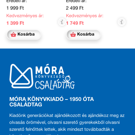
Eredeti ár:
Eredeti ár:
1 999 Ft
2 499 Ft
Kedvezményes ár:
Kedvezményes ár:
1 399 Ft
1 749 Ft
Kosárba
Kosárba
MÓRA KÖNYVKIADÓ – 1950 ÓTA
CSALÁDTAG
Kiadónk generációkat ajándékozott és ajándékoz meg az
olvasás örömével, olvasni szerető gyerekekből olvasni
szerető felnőttek lettek, akik mindezt továbbadták a