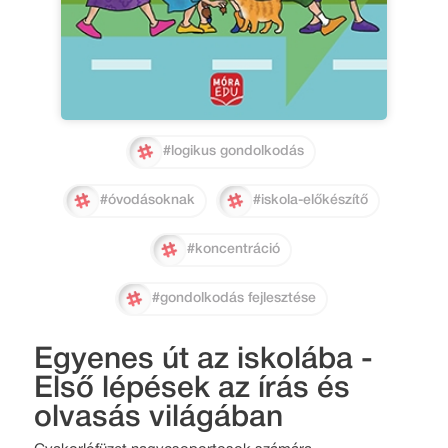
#logikus gondolkodás
#óvodásoknak
#iskola-előkészítő
#koncentráció
#gondolkodás fejlesztése
Egyenes út az iskolába -
Első lépések az írás és
olvasás világában