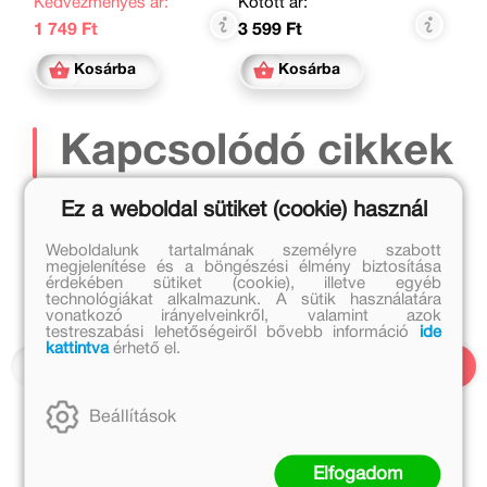
Kedvezményes ár:
Kötött ár:
1 749 Ft
3 599 Ft
Kosárba
Kosárba
Kapcsolódó cikkek
Ez a weboldal sütiket (cookie) használ
Weboldalunk tartalmának személyre szabott
megjelenítése és a böngészési élmény biztosítása
érdekében sütiket (cookie), illetve egyéb
technológiákat alkalmazunk. A sütik használatára
vonatkozó irányelveinkről, valamint azok
testreszabási lehetőségeiről bővebb információ
ide
kattintva
érhető el.
Beállítások
Elfogadom
2020. április 6.