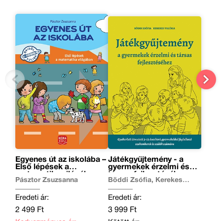
Egyenes út az iskolába –
Játékgyűjtemény - a
Első lépések a
gyermekek érzelmi és
matematika világában
társas fejlesztéséhez
Pásztor Zsuzsanna
Böddi Zsófia, Kerekes
Valéria
Eredeti ár:
Eredeti ár:
2 499 Ft
3 999 Ft