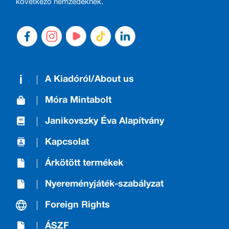
következő nemzedéknek.
A Kiadóról/About us
Móra Mintabolt
Janikovszky Éva Alapítvány
Kapcsolat
Árkötött termékek
Nyereményjáték-szabályzat
Foreign Rights
ÁSZF