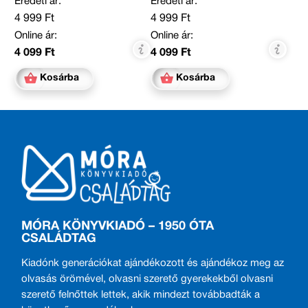
Eredeti ár:
Eredeti ár:
4 999 Ft
4 999 Ft
Online ár:
Online ár:
4 099 Ft
4 099 Ft
Kosárba
Kosárba
MÓRA KÖNYVKIADÓ – 1950 ÓTA
CSALÁDTAG
Kiadónk generációkat ajándékozott és ajándékoz meg az
olvasás örömével, olvasni szerető gyerekekből olvasni
szerető felnőttek lettek, akik mindezt továbbadták a