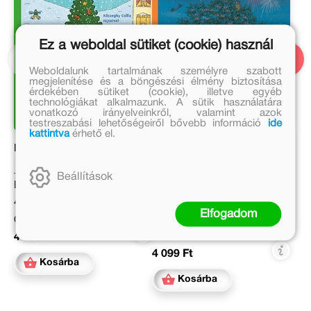
Ez a weboldal sütiket (cookie) használ
Weboldalunk tartalmának személyre szabott
megjelenítése és a böngészési élmény biztosítása
érdekében sütiket (cookie), illetve egyéb
technológiákat alkalmazunk. A sütik használatára
vonatkozó irányelveinkről, valamint azok
testreszabási lehetőségeiről bővebb információ
ide
kattintva
érhető el.
Karácsonyi böngésző
Éjszakai böngésző
Beállítások
Rotraut Susanne Berner
Eredeti ár:
Eredeti ár:
4 999 Ft
Elfogadom
4 999 Ft
Online ár:
Online ár:
4 099 Ft
4 099 Ft
Kosárba
Kosárba