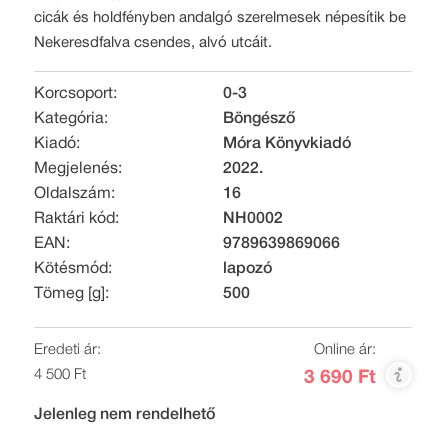
cicák és holdfényben andalgó szerelmesek népesítik be
Nekeresdfalva csendes, alvó utcáit.
Korcsoport:
0-3
Kategória:
Böngésző
Kiadó:
Móra Könyvkiadó
Megjelenés:
2022.
Oldalszám:
16
Raktári kód:
NH0002
EAN:
9789639869066
Kötésmód:
lapozó
Tömeg [g]:
500
Eredeti ár:
Online ár:
4 500 Ft
3 690 Ft
Jelenleg nem rendelhető