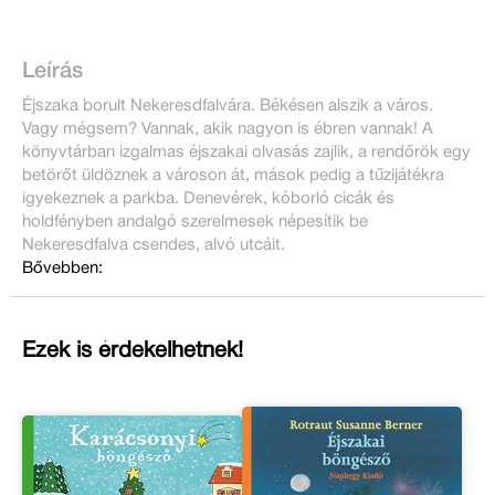
Leírás
Éjszaka borult Nekeresdfalvára. Békésen alszik a város.
Vagy mégsem? Vannak, akik nagyon is ébren vannak! A
könyvtárban izgalmas éjszakai olvasás zajlik, a rendőrök egy
betörőt üldöznek a városon át, mások pedig a tűzijátékra
igyekeznek a parkba. Denevérek, kóborló cicák és
holdfényben andalgó szerelmesek népesítik be
Nekeresdfalva csendes, alvó utcáit.
Bővebben:
Ezek is érdekelhetnek!