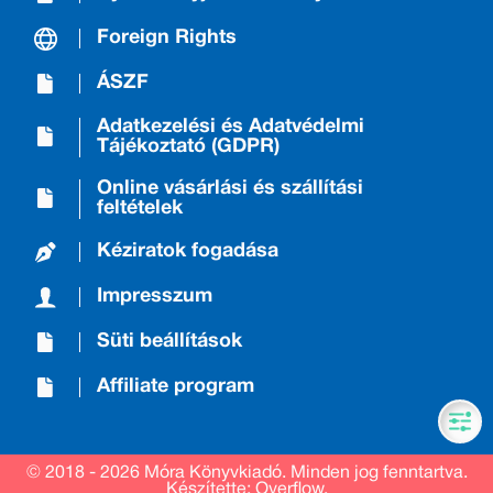
Foreign Rights
ÁSZF
Adatkezelési és Adatvédelmi
Tájékoztató (GDPR)
Online vásárlási és szállítási
feltételek
Kéziratok fogadása
Impresszum
Süti beállítások
Affiliate program
© 2018 - 2026 Móra Könyvkiadó.
Minden jog fenntartva.
Készítette: Overflow.