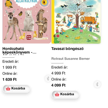
Hordozható
Tavaszi böngésző
képeskönyvem -
Állatkölykök
Rotraut Susanne Berner
Eredeti ár:
Eredeti ár:
1 999 Ft
4 999 Ft
Online ár:
Online ár:
1 639 Ft
4 099 Ft
Kosárba
Kosárba