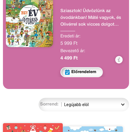
Sziasztok! Üdvözlünk az
óvodánkban! Máté vagyok, és
Olivérrel sok vicces dolgot
csinálunk az oviban.
Eredeti ár:
Remélem, van kedved
5 999 Ft
megismerni a többieket is!
Bevezető ár:
Segíthetsz Lucának
megtalálni az elveszett
4 499 Ft
dolgait, focizhatsz
Dominikkel, vagy
Előrendelem
csatlakozhatsz Zoé baba-
teadélutánjaihoz. Jó móka
lesz, tarts velünk! Kövess
végig egy teljes óvodai évet!
Sorrend: