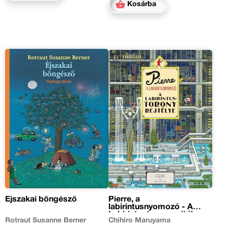
Kosárba
Éjszakai böngésző
Pierre, a
labirintusnyomozó - A
Labirintustorony rejtélye
Rotraut Susanne Berner
Chihiro Maruyama