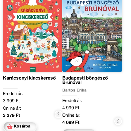
Karácsonyi kincskereső
Budapesti böngésző
Brúnóval
Bartos Erika
Eredeti ár:
Eredeti ár:
3 999 Ft
4 999 Ft
Online ár:
Online ár:
3 279 Ft
4 099 Ft
Kosárba