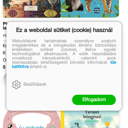
Pierre, a
Hordozható
labirintusnyomozó - Az égi
képeskönyvem - A világ
Ez a weboldal sütiket (cookie) használ
várkastély titka
állatai
Hiro Kamigaki
Eredeti ár:
Weboldalunk tartalmának személyre szabott
megjelenítése és a böngészési élmény biztosítása
Eredeti ár:
1 999 Ft
érdekében sütiket (cookie), illetve egyéb
6 999 Ft
Online ár:
technológiákat alkalmazunk. A sütik használatára
vonatkozó irányelveinkről, valamint azok
Online ár:
1 639 Ft
testreszabási lehetőségeiről bővebb információ
ide
kattintva
érhető el.
5 739 Ft
Kosárba
Kosárba
Beállítások
Elfogadom