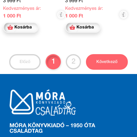
3 999 Ft
3 999 Ft
Kedvezményes ár:
Kedvezményes ár:
1 000 Ft
1 000 Ft
Kosárba
Kosárba
1
2
Előző
Következő
MÓRA KÖNYVKIADÓ – 1950 ÓTA
CSALÁDTAG