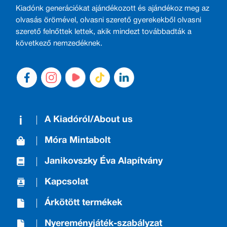
Kiadónk generációkat ajándékozott és ajándékoz meg az
olvasás örömével, olvasni szerető gyerekekből olvasni
szerető felnőttek lettek, akik mindezt továbbadták a
következő nemzedéknek.
A Kiadóról/About us
Móra Mintabolt
Janikovszky Éva Alapítvány
Kapcsolat
Árkötött termékek
Nyereményjáték-szabályzat