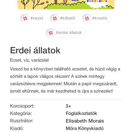
#vízzel
#kifestő
#kreatív
#erdei állatok
Erdei állatok
Ecset, víz, varázslat
Vizezd be a könyvben található ecsetet, és húzd végig a
sörtéit a lapok világos részein! A színek mintegy
varázsütésre megjelennek! Miután a papír megszáradt,
ismét eltűnnek, és már kezdheted is újra a színezést!
Korcsoport:
3+
Kategória:
Foglalkoztatók
Illusztrátor:
Elisabeth Morais
Kiadó:
Móra Könyvkiadó