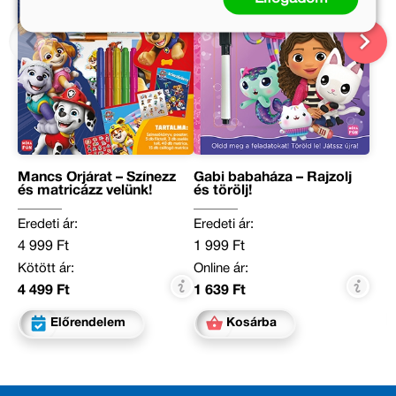
Mancs Őrjárat – Színezz
Gabi babaháza – Rajzolj
és matricázz velünk!
és törölj!
Eredeti ár:
Eredeti ár:
4 999 Ft
1 999 Ft
Kötött ár:
Online ár:
4 499 Ft
1 639 Ft
Előrendelem
Kosárba