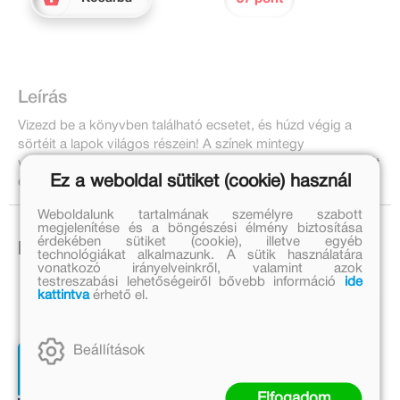
Leírás
Vizezd be a könyvben található ecsetet, és húzd végig a
sörtéit a lapok világos részein! A színek mintegy
varázsütésre megjelennek! Miután a papír megszáradt, ismét
Ez a weboldal sütiket (cookie) használ
eltűnnek, és már kezdheted is újra a színezést!
Weboldalunk tartalmának személyre szabott
megjelenítése és a böngészési élmény biztosítása
érdekében sütiket (cookie), illetve egyéb
Ezek is érdekelhetnek!
technológiákat alkalmazunk. A sütik használatára
vonatkozó irányelveinkről, valamint azok
testreszabási lehetőségeiről bővebb információ
ide
kattintva
érhető el.
Beállítások
Elfogadom