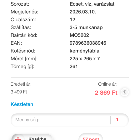
Sorozat:
Ecset, víz, varázslat
Megjelenés:
2026.03.10.
Oldalszám:
12
Szállítás:
3-5 munkanap
Raktári kód:
MO5202
EAN:
9789636038946
Kötésmód:
keménytábla
Méret [mm]:
225 x 265 x 7
Tömeg [g]:
261
Eredeti ár:
Online ár:
3 499 Ft
2 869 Ft
Készleten
Mennyiség:
57 pont
Kosárba