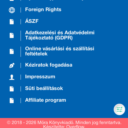
Foreign Rights
ÁSZF
Adatkezelési és Adatvédelmi
Tájékoztató (GDPR)
Online vásárlási és szállítási
feltételek
Kéziratok fogadása
Impresszum
Süti beállítások
Affiliate program
© 2018 - 2026 Móra Könyvkiadó.
Minden jog fenntartva.
Készítette: Overflow.