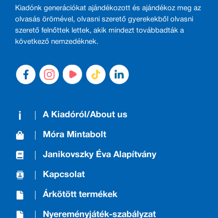
Kiadónk generációkat ajándékozott és ajándékoz meg az
olvasás örömével, olvasni szerető gyerekekből olvasni
szerető felnőttek lettek, akik mindezt továbbadták a
következő nemzedéknek.
A Kiadóról/About us
Móra Mintabolt
Janikovszky Éva Alapítvány
Kapcsolat
Árkötött termékek
Nyereményjáték-szabályzat