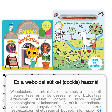
Pamacs az állatkertben
Színpompás természet
Ez a weboldal sütiket (cookie) használ
Nicola Slater
Eredeti ár:
Weboldalunk tartalmának személyre szabott
Eredeti ár:
megjelenítése és a böngészési élmény biztosítása
3 499 Ft
érdekében sütiket (cookie), illetve egyéb
2 999 Ft
Kedvezményes ár:
technológiákat alkalmazunk. A sütik használatára
vonatkozó irányelveinkről, valamint azok
Online ár:
1 200 Ft
testreszabási lehetőségeiről bővebb információ
ide