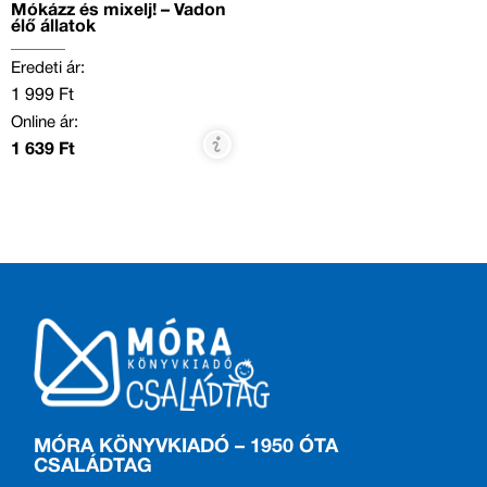
Mókázz és mixelj! – Vadon
élő állatok
Eredeti ár:
1 999 Ft
Online ár:
1 639 Ft
MÓRA KÖNYVKIADÓ – 1950 ÓTA
CSALÁDTAG