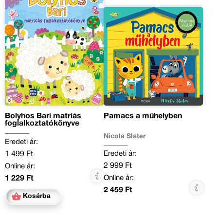
Bolyhos Bari matriás
Pamacs a műhelyben
foglalkoztatókönyve
Nicola Slater
Eredeti ár:
Eredeti ár:
1 499 Ft
2 999 Ft
Online ár:
Online ár:
1 229 Ft
2 459 Ft
Kosárba