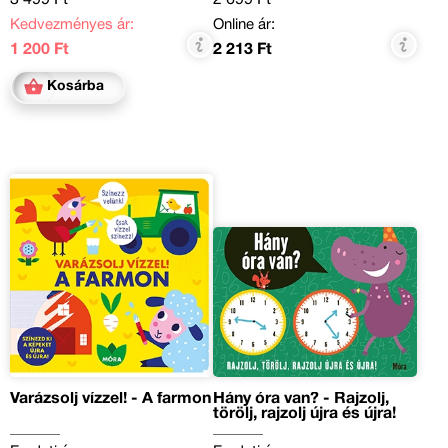
Kedvezményes ár:
Online ár:
1 200 Ft
2 213 Ft
Kosárba
Varázsolj vízzel! - A farmon
Hány óra van? - Rajzolj,
törölj, rajzolj újra és újra!