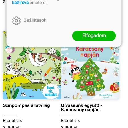
2 459 Ft
kattintva
érhető el.
Kosárba
Beállítások
Elfogadom
Színpompás állatvilág
Olvassunk együtt! -
Karácsony napján
Eredeti ár:
Eredeti ár:
3 499 Ft
2 699 Ft