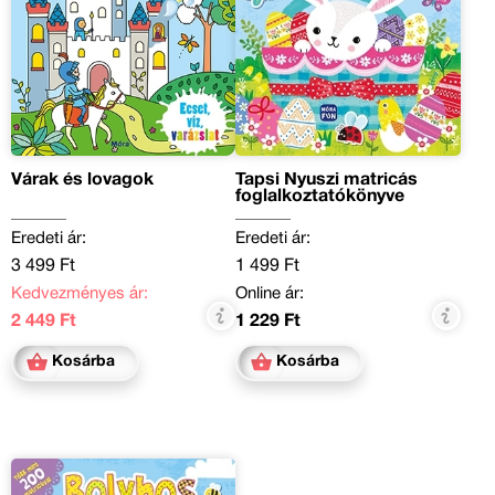
Várak és lovagok
Tapsi Nyuszi matricás
foglalkoztatókönyve
Eredeti ár:
Eredeti ár:
3 499 Ft
1 499 Ft
Kedvezményes ár:
Online ár:
2 449 Ft
1 229 Ft
Kosárba
Kosárba