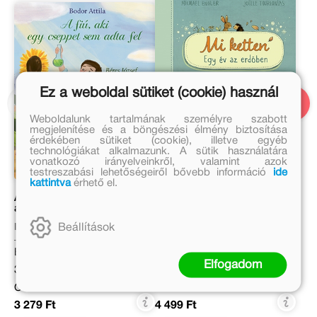
Ez a weboldal sütiket (cookie) használ
Weboldalunk tartalmának személyre szabott
megjelenítése és a böngészési élmény biztosítása
érdekében sütiket (cookie), illetve egyéb
technológiákat alkalmazunk. A sütik használatára
vonatkozó irányelveinkről, valamint azok
testreszabási lehetőségeiről bővebb információ
ide
kattintva
érhető el.
A fiú, aki egy cseppet sem
Mi ketten
adta fel – Béres József
Beállítások
Bodor Attila
Michael Engler
Eredeti ár:
Eredeti ár:
Elfogadom
3 999 Ft
4 999 Ft
Online ár:
Kötött ár:
3 279 Ft
4 499 Ft