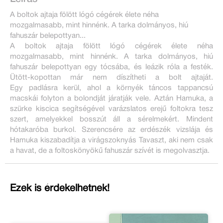
A boltok ajtaja fölött lógó cégérek élete néha
mozgalmasabb, mint hinnénk. A tarka dolmányos, hiú
fahuszár belepottyan...
A boltok ajtaja fölött lógó cégérek élete néha
mozgalmasabb, mint hinnénk. A tarka dolmányos, hiú
fahuszár belepottyan egy tócsába, és leázik róla a festék.
Ütött-kopottan már nem díszítheti a bolt ajtaját.
Egy padlásra kerül, ahol a környék táncos tappancsú
macskái folyton a bolondját járatják vele. Aztán Hamuka, a
szürke kiscica segítségével varázslatos erejű foltokra tesz
szert, amelyekkel bosszút áll a sérelmekért. Mindent
hótakaróba burkol. Szerencsére az erdészék vizslája és
Hamuka kiszabadítja a virágszoknyás Tavaszt, aki nem csak
a havat, de a foltoskönyökű fahuszár szívét is megolvasztja.
Ezek is érdekelhetnek!