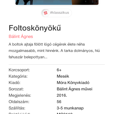
#klasszikus
Foltoskönyökű
Bálint Ágnes
A boltok ajtaja fölött lógó cégérek élete néha
mozgalmasabb, mint hinnénk. A tarka dolmányos, hiú
fahuszár belepottyan...
Korcsoport:
6+
Kategória:
Mesék
Kiadó:
Móra Könyvkiadó
Sorozat:
Bálint Ágnes művei
Megjelenés:
2016.
Oldalszám:
56
Szállítás:
3-5 munkanap