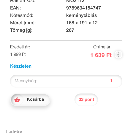
Raktári kód:
MO3112
EAN:
9789634154747
Kötésmód:
keménytáblás
Méret [mm]:
168 x 191 x 12
Tömeg [g]:
267
Eredeti ár:
Online ár:
1 999 Ft
1 639 Ft
Készleten
Mennyiség:
33 pont
Kosárba
Leírás