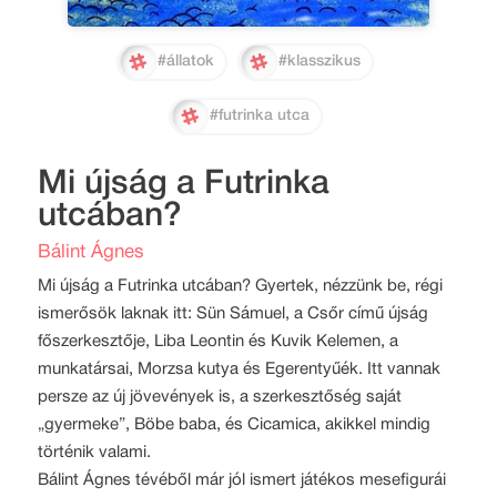
#állatok
#klasszikus
#futrinka utca
Mi újság a Futrinka
utcában?
Bálint Ágnes
Mi újság a Futrinka utcában? Gyertek, nézzünk be, régi
ismerősök laknak itt: Sün Sámuel, a Csőr című újság
főszerkesztője, Liba Leontin és Kuvik Kelemen, a
munkatársai, Morzsa kutya és Egerentyűék. Itt vannak
persze az új jövevények is, a szerkesztőség saját
„gyermeke”, Böbe baba, és Cicamica, akikkel mindig
történik valami.
Bálint Ágnes tévéből már jól ismert játékos mesefigurái