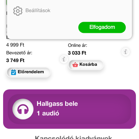
Beállítások
Kippkopp a réten
Bluey – Szia, Bingó!
Marék Veronika
Elfogadom
Eredeti ár:
Eredeti ár:
3 699 Ft
4 999 Ft
Online ár:
Bevezető ár:
3 033 Ft
3 749 Ft
Kosárba
Előrendelem
Hallgass bele
1 audió
Kapcsolódó kiadványok