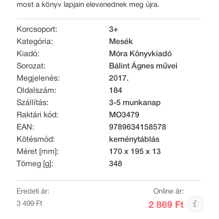
most a könyv lapjain elevenednek meg újra.
Korcsoport:
3+
Kategória:
Mesék
Kiadó:
Móra Könyvkiadó
Sorozat:
Bálint Ágnes művei
Megjelenés:
2017.
Oldalszám:
184
Szállítás:
3-5 munkanap
Raktári kód:
MO3479
EAN:
9789634158578
Kötésmód:
keménytáblás
Méret [mm]:
170 x 195 x 13
Tömeg [g]:
348
Eredeti ár:
Online ár:
3 499 Ft
2 869 Ft