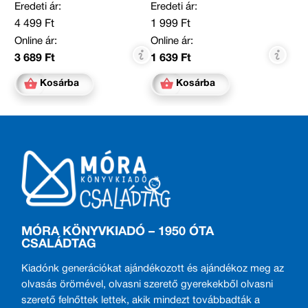
Eredeti ár:
Eredeti ár:
4 499 Ft
1 999 Ft
Online ár:
Online ár:
3 689 Ft
1 639 Ft
Kosárba
Kosárba
MÓRA KÖNYVKIADÓ – 1950 ÓTA
CSALÁDTAG
Kiadónk generációkat ajándékozott és ajándékoz meg az
olvasás örömével, olvasni szerető gyerekekből olvasni
szerető felnőttek lettek, akik mindezt továbbadták a