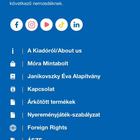
következő nemzedéknek.
A Kiadóról/About us
Móra Mintabolt
Janikovszky Éva Alapítvány
Kapcsolat
Árkötött termékek
Nyereményjáték-szabályzat
Foreign Rights