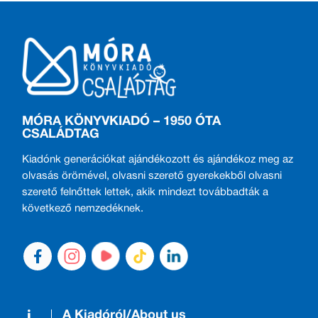
MÓRA KÖNYVKIADÓ – 1950 ÓTA
CSALÁDTAG
Kiadónk generációkat ajándékozott és ajándékoz meg az
olvasás örömével, olvasni szerető gyerekekből olvasni
szerető felnőttek lettek, akik mindezt továbbadták a
következő nemzedéknek.
A Kiadóról/About us