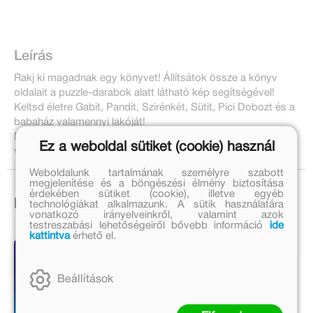
Leírás
Rakj ki magadnak egy könyvet! Állítsátok össze a könyv
oldalait a puzzle-darabok alatt látható kép segítségével!
Keltsd életre Gabit, Pandit, Szirénkét, Sütit, Pici Dobozt és a
babaház valamennyi lakóját!
Minden darab hátoldala színezett, így könnyebben megy a
Ez a weboldal sütiket (cookie) használ
válogatás.
Weboldalunk tartalmának személyre szabott
megjelenítése és a böngészési élmény biztosítása
érdekében sütiket (cookie), illetve egyéb
Ezek is érdekelhetnek!
technológiákat alkalmazunk. A sütik használatára
vonatkozó irányelveinkről, valamint azok
testreszabási lehetőségeiről bővebb információ
ide
kattintva
érhető el.
Beállítások