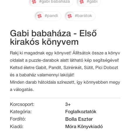
#gabi babaháza
#gabi
#pandi
#barátok
Gabi babaháza - Első
kirakós könyvem
Rakj ki magadnak egy könyvet! Állítsátok össze a könyv
oldalait a puzzle-darabok alatt látható kép segítségével!
Keltsd életre Gabit, Pandit, Szirénkét, Sütit, Pici Dobozt
és a babaház valamennyi lakóját!
Minden darab hátoldala színezett, így könnyebben megy
a válogatás.
Korcsoport:
3+
Kategória:
Foglalkoztatók
Fordító:
Bolla Eszter
Kiadó:
Móra Könyvkiadó