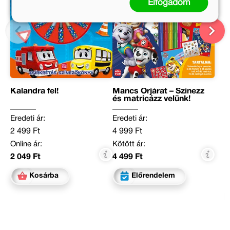
Elfogadom
Kalandra fel!
Mancs Őrjárat – Színezz
és matricázz velünk!
Eredeti ár:
Eredeti ár:
2 499 Ft
4 999 Ft
Online ár:
Kötött ár:
2 049 Ft
4 499 Ft
Kosárba
Előrendelem