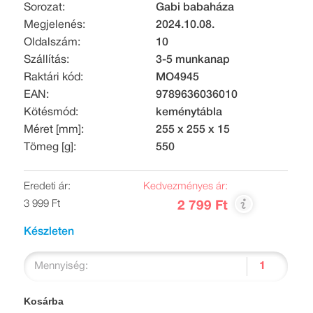
Sorozat:
Gabi babaháza
Megjelenés:
2024.10.08.
Oldalszám:
10
Szállítás:
3-5 munkanap
Raktári kód:
MO4945
EAN:
9789636036010
Kötésmód:
keménytábla
Méret [mm]:
255 x 255 x 15
Tömeg [g]:
550
Eredeti ár:
Kedvezményes ár:
3 999 Ft
2 799 Ft
Készleten
Mennyiség:
Kosárba