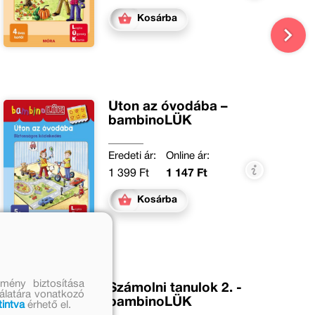
Kosárba
Úton az óvodába –
bambinoLÜK
Eredeti ár:
Online ár:
1 399 Ft
1 147 Ft
Kosárba
mény biztosítása
Számolni tanulok 2. -
nálatára vonatkozó
bambinoLÜK
tintva
érhető el.