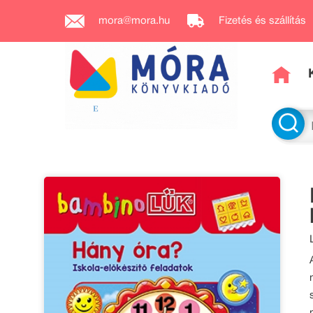
mora@mora.hu
Fizetés és szállítás