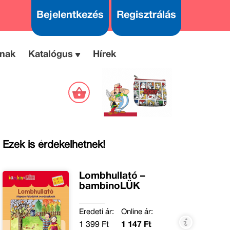
Bejelentkezés
Regisztrálás
nak
Katalógus
Hírek
Ezek is érdekelhetnek!
Lombhullató –
bambinoLÜK
Eredeti ár:
Online ár:
1 399 Ft
1 147 Ft