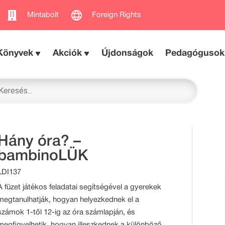
Mintabolt
Foreign Rights
Könyvek
Akciók
Újdonságok
Pedagógusok
Hány óra? –
bambinoLÜK
LDI137
A füzet játékos feladatai segítségével a gyerekek
megtanulhatják, hogyan helyezkednek el a
számok 1-től 12-ig az óra számlapján, és
megfigyelhetik, hogyan illeszkednek a különböző