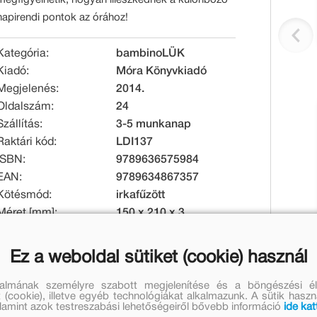
napirendi pontok az órához!
Kategória:
bambinoLÜK
Kiadó:
Móra Könyvkiadó
Megjelenés:
2014.
Oldalszám:
24
Szállítás:
3-5 munkanap
Raktári kód:
LDI137
ISBN:
9789636575984
EAN:
9789634867357
Kötésmód:
irkafűzött
Méret [mm]:
150 x 210 x 3
Tömeg [g]:
70
Ez a weboldal sütiket (cookie) használ
Eredeti ár:
Online ár:
talmának személyre szabott megjelenítése és a böngészési él
1 399 Ft
1 147 Ft
 (cookie), illetve egyéb technológiákat alkalmazunk. A sütik hasz
valamint azok testreszabási lehetőségeiről bővebb információ
ide kat
Készleten