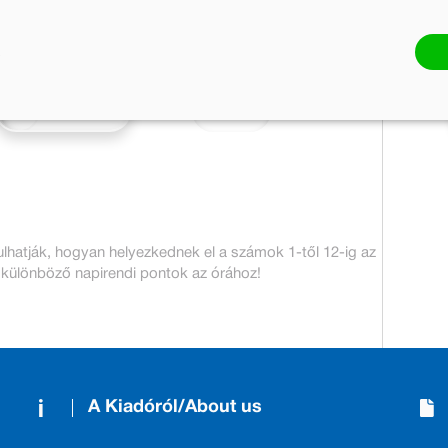
Mennyiség:
23 pont
Kosárba
ulhatják, hogyan helyezkednek el a számok 1-től 12-ig az
 különböző napirendi pontok az órához!
A Kiadóról/About us