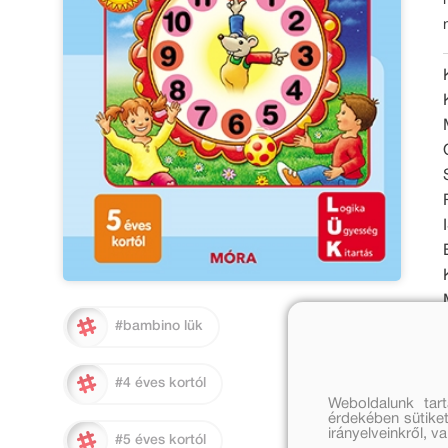
#bambino lük
#4 éves kortól
Weboldalunk tar
érdekében sütiket
irányelveinkről, 
#5 éves kortól