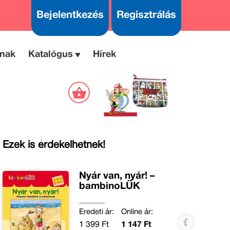
Bejelentkezés
Regisztrálás
nak
Katalógus
Hírek
Ezek is érdekelhetnek!
Nyár van, nyár! –
bambinoLÜK
Eredeti ár:
Online ár:
1 399 Ft
1 147 Ft