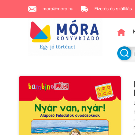
mora@mora.hu
Fizetés és szállítás