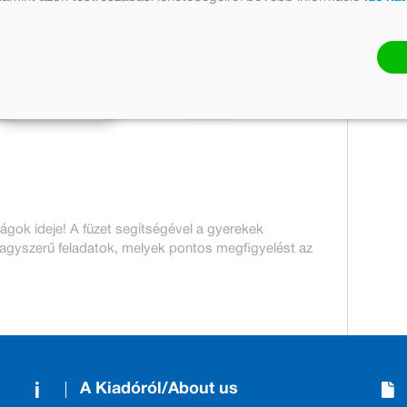
Mennyiség:
23 pont
Kosárba
tságok ideje! A füzet segítségével a gyerekek
agyszerű feladatok, melyek pontos megfigyelést az
A Kiadóról/About us