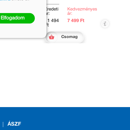
Eredeti
Kedvezményes
ár:
ár:
Elfogadom
11 494
7 499 Ft
Ft
Csomag
ÁSZF