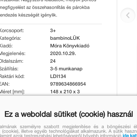
megfigyelést az összehasonlítás és párokba
rendezés készségét igénylik.
Korcsoport:
3+
Kategória:
bambinoLÜK
Kiadó:
Móra Könyvkiadó
Megjelenés:
2020.10.29.
Oldalszám:
24
Szállítás:
3-5 munkanap
Raktári kód:
LDI134
EAN:
9789634866954
Méret [mm]:
148 x 210 x 3
Tömeg [g]:
70
Ez a weboldal sütiket (cookie) használ
Eredeti ár:
Online ár:
1 399 Ft
1 147 Ft
talmának személyre szabott megjelenítése és a böngészési él
 (cookie), illetve egyéb technológiákat alkalmazunk. A sütik hasz
valamint azok testreszabási lehetőségeiről bővebb információ
ide kat
Készleten