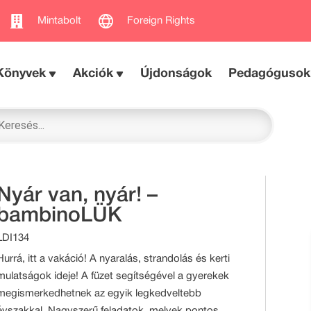
Mintabolt
Foreign Rights
Könyvek
Akciók
Újdonságok
Pedagógusok
Nyár van, nyár! –
bambinoLÜK
LDI134
Hurrá, itt a vakáció! A nyaralás, strandolás és kerti
mulatságok ideje! A füzet segítségével a gyerekek
megismerkedhetnek az egyik legkedveltebb
évszakkal. Nagyszerű feladatok, melyek pontos