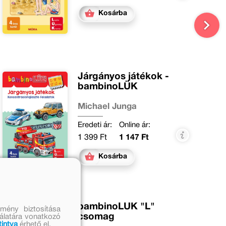
Kosárba
Járgányos játékok -
bambinoLÜK
Michael Junga
Eredeti ár:
Online ár:
1 399 Ft
1 147 Ft
Kosárba
bambinoLÜK "L"
mény biztosítása
csomag
nálatára vonatkozó
tintva
érhető el.