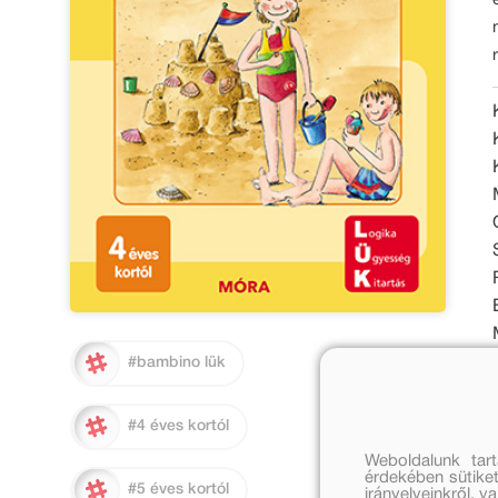
#bambino lük
#4 éves kortól
Weboldalunk tar
érdekében sütiket
#5 éves kortól
irányelveinkről, 