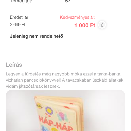
Tömeg [g]:
67
Eredeti ár:
Kedvezményes ár:
2 699 Ft
1 000 Ft
Jelenleg nem rendelhető
Leírás
Legyen a fürdetés még nagyobb móka ezzel a tarka-barka,
vízhatlan pancsolókönyvvel! A tavacskában úszkáló állatkák
vidám játszótársak lesznek.