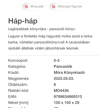
#kacsák
#lebegő figurák
Háp-háp
Legkisebbek könyvtára - pancsoló könyv
Legyen a fürdetés még nagyobb móka ezzel a tarka-
barka, vízhatlan pancsolókönyvvel! A tavacskában
úszkáló állatkák vidám játszótársak lesznek.
Korcsoport:
0-3
Kategória:
Pancsolók
Kiadó:
Móra Könyvkiadó
Megjelenés:
2022.05.03.
Oldalszám:
8
Raktári kód:
MO4436
EAN:
9789634869313
Méret [mm]:
150 x 150 x 29