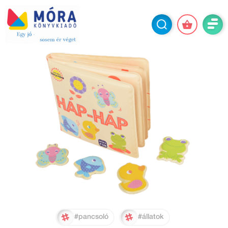
#pancsoló
#állatok