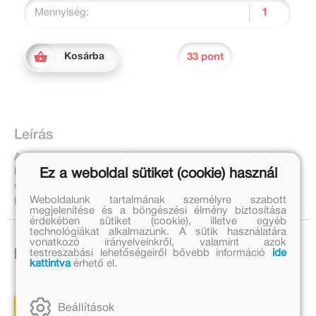
Mennyiség:
33 pont
Kosárba
Leírás
A fáradhatatlan csöppségek kedvence lesz ez a kis méretű
képeskönyv, amelyet a fülénél fogva bárhová magukkal
Ez a weboldal sütiket (cookie) használ
vihetnek. Amíg a kicsik a katicabogarat keresik a színes
Weboldalunk tartalmának személyre szabott
képek között, felfedezik a világ állatait is.
megjelenítése és a böngészési élmény biztosítása
érdekében sütiket (cookie), illetve egyéb
technológiákat alkalmazunk. A sütik használatára
vonatkozó irányelveinkről, valamint azok
testreszabási lehetőségeiről bővebb információ
ide
Ezek is érdekelhetnek!
kattintva
érhető el.
Beállítások