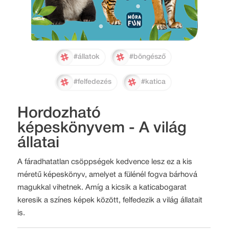
#állatok
#böngésző
#felfedezés
#katica
Hordozható
képeskönyvem - A világ
állatai
A fáradhatatlan csöppségek kedvence lesz ez a kis
méretű képeskönyv, amelyet a fülénél fogva bárhová
magukkal vihetnek. Amíg a kicsik a katicabogarat
keresik a színes képek között, felfedezik a világ állatait
is.