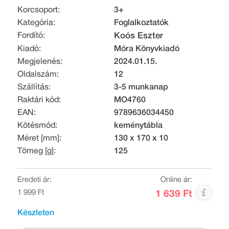
Korcsoport:
3+
Kategória:
Foglalkoztatók
Fordító:
Koós Eszter
Kiadó:
Móra Könyvkiadó
Megjelenés:
2024.01.15.
Oldalszám:
12
Szállítás:
3-5 munkanap
Raktári kód:
MO4760
EAN:
9789636034450
Kötésmód:
keménytábla
Méret [mm]:
130 x 170 x 10
Tömeg [g]:
125
Eredeti ár:
Online ár:
1 999 Ft
1 639 Ft
Készleten