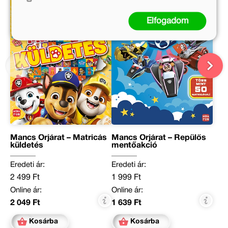
Elfogadom
Mancs Őrjárat – Matricás
Mancs Őrjárat – Repülős
küldetés
mentőakció
Eredeti ár:
Eredeti ár:
2 499 Ft
1 999 Ft
Online ár:
Online ár:
2 049 Ft
1 639 Ft
Kosárba
Kosárba