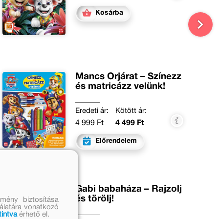
Kosárba
Mancs Őrjárat – Színezz
és matricázz velünk!
Eredeti ár:
Kötött ár:
4 999 Ft
4 499 Ft
Előrendelem
Gabi babaháza – Rajzolj
és törölj!
mény biztosítása
nálatára vonatkozó
tintva
érhető el.