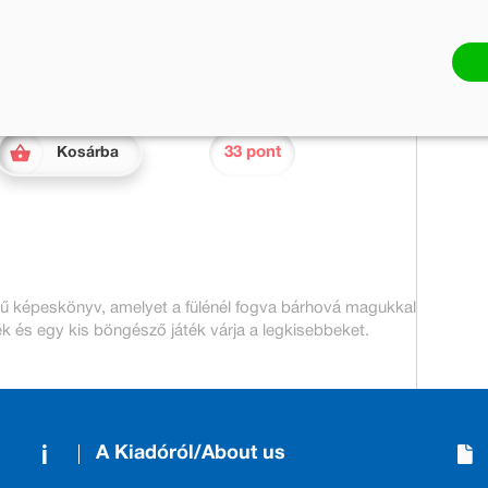
Készleten
Mennyiség:
33 pont
Kosárba
tű képeskönyv, amelyet a fülénél fogva bárhová magukkal
k és egy kis böngésző játék várja a legkisebbeket.
A Kiadóról/About us