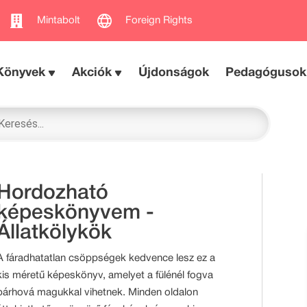
Mintabolt
Foreign Rights
Könyvek
Akciók
Újdonságok
Pedagógusok
Hordozható
képeskönyvem -
Állatkölykök
A fáradhatatlan csöppségek kedvence lesz ez a
kis méretű képeskönyv, amelyet a fülénél fogva
bárhová magukkal vihetnek. Minden oldalon