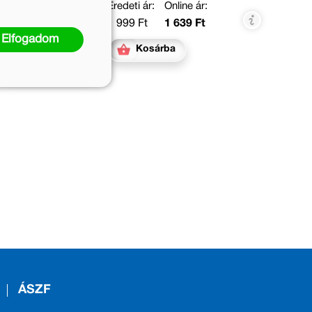
Eredeti ár:
Online ár:
1 999 Ft
1 639 Ft
Elfogadom
Kosárba
ÁSZF