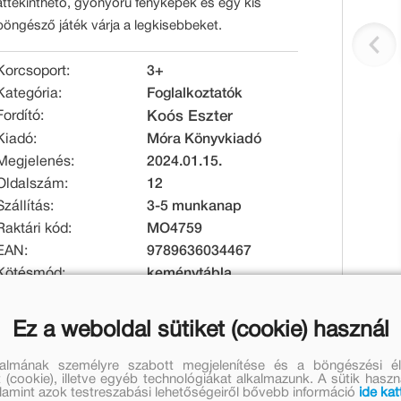
áttekinthető, gyönyörű fényképek és egy kis
böngésző játék várja a legkisebbeket.
Korcsoport:
3+
Kategória:
Foglalkoztatók
Fordító:
Koós Eszter
Kiadó:
Móra Könyvkiadó
Megjelenés:
2024.01.15.
Oldalszám:
12
Szállítás:
3-5 munkanap
Raktári kód:
MO4759
EAN:
9789636034467
Kötésmód:
keménytábla
Méret [mm]:
130 x 170 x 10
Tömeg [g]:
125
Ez a weboldal sütiket (cookie) használ
talmának személyre szabott megjelenítése és a böngészési él
Eredeti ár:
Online ár:
 (cookie), illetve egyéb technológiákat alkalmazunk. A sütik hasz
1 999 Ft
1 639 Ft
valamint azok testreszabási lehetőségeiről bővebb információ
ide kat