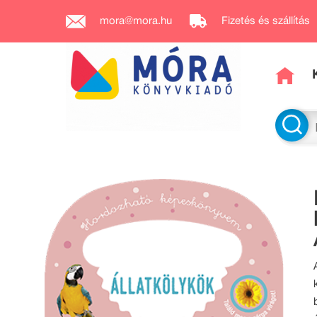
mora@mora.hu
Fizetés és szállítás