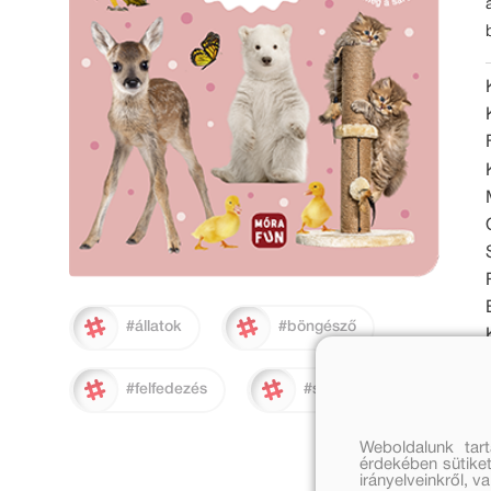
#állatok
#böngésző
#felfedezés
#sárga virág
Weboldalunk tar
érdekében sütiket
irányelveinkről, 