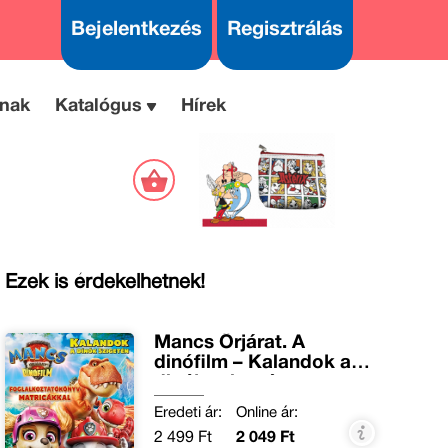
Bejelentkezés
Regisztrálás
nak
Katalógus
Hírek
Ezek is érdekelhetnek!
Mancs Őrjárat. A
dinófilm – Kalandok a
dinók szigetén
Eredeti ár:
Online ár:
2 499 Ft
2 049 Ft