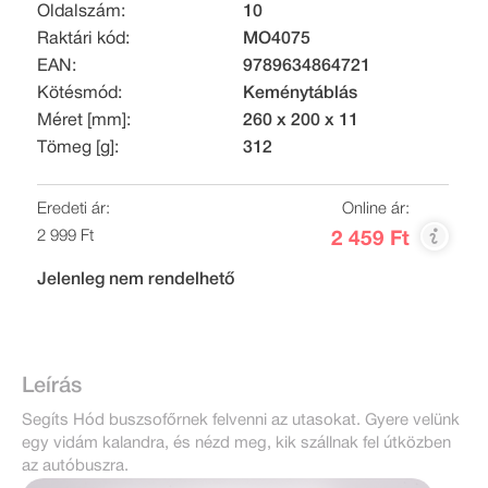
Oldalszám:
10
Raktári kód:
MO4075
EAN:
9789634864721
Kötésmód:
Keménytáblás
Méret [mm]:
260 x 200 x 11
Tömeg [g]:
312
Eredeti ár:
Online ár:
2 999 Ft
2 459 Ft
Jelenleg nem rendelhető
Leírás
Segíts Hód buszsofőrnek felvenni az utasokat. Gyere velünk
egy vidám kalandra, és nézd meg, kik szállnak fel útközben
az autóbuszra.