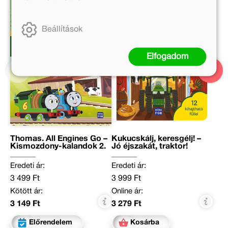
Beállítások
Elfogadom
Thomas. All Engines Go –
Kukucskálj, keresgélj! –
Kismozdony-kalandok 2.
Jó éjszakát, traktor!
Eredeti ár:
Eredeti ár:
3 499 Ft
3 999 Ft
Kötött ár:
Online ár:
3 149 Ft
3 279 Ft
Előrendelem
Kosárba