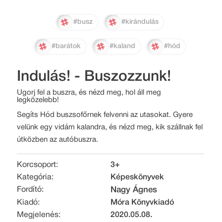
#busz
#kirándulás
#barátok
#kaland
#hód
Indulás! - Buszozzunk!
Ugorj fel a buszra, és nézd meg, hol áll meg
legközelebb!
Segíts Hód buszsofőrnek felvenni az utasokat. Gyere
velünk egy vidám kalandra, és nézd meg, kik szállnak fel
útközben az autóbuszra.
Korcsoport:
3+
Kategória:
Képeskönyvek
Fordító:
Nagy Ágnes
Kiadó:
Móra Könyvkiadó
Megjelenés:
2020.05.08.