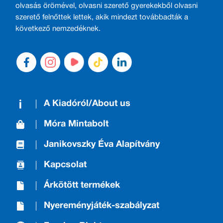
olvasás örömével, olvasni szerető gyerekekből olvasni
szerető felnőttek lettek, akik mindezt továbbadták a
következő nemzedéknek.
A Kiadóról/About us
Móra Mintabolt
Janikovszky Éva Alapítvány
Kapcsolat
Árkötött termékek
Nyereményjáték-szabályzat