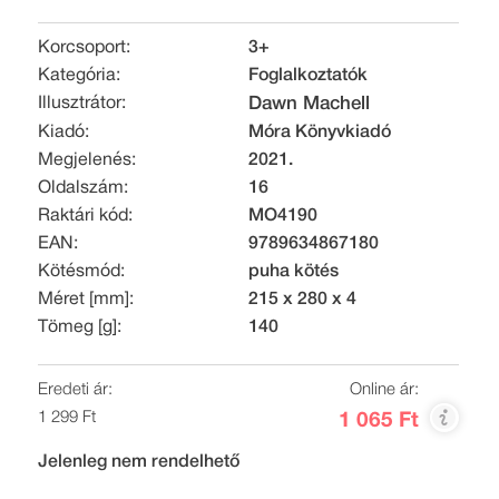
Korcsoport:
3+
Kategória:
Foglalkoztatók
Illusztrátor:
Dawn Machell
Kiadó:
Móra Könyvkiadó
Megjelenés:
2021.
Oldalszám:
16
Raktári kód:
MO4190
EAN:
9789634867180
Kötésmód:
puha kötés
Méret [mm]:
215 x 280 x 4
Tömeg [g]:
140
Eredeti ár:
Online ár:
1 299 Ft
1 065 Ft
Jelenleg nem rendelhető