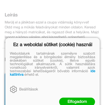
Leírás
Merülj el a játékban ezzel a csupa vidámság könyvvel!
Oldd meg a mókás feladványokat minden oldalon. Keresd
meg a hiányzó matricákat, és ragaszd őket a helyükre. Majd
lapozz a könyv végére, ahol kiszedhető, színezhető
állatfigurákat találsz.
Ez a weboldal sütiket (cookie) használ
Weboldalunk tartalmának személyre szabott
megjelenítése és a böngészési élmény biztosítása
Ezek is érdekelhetnek!
érdekében sütiket (cookie), illetve egyéb
technológiákat alkalmazunk. A sütik használatára
vonatkozó irányelveinkről, valamint azok
testreszabási lehetőségeiről bővebb információ
ide
kattintva
érhető el.
Beállítások
Elfogadom