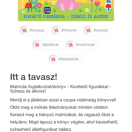
#tavasz
#húsvét
#nyuszi
#játékok
#matricák
#feladatok
Itt a tavasz!
Matricás foglalkoztatókönyv - Kivehető figurákkal -
Színezz és alkoss!
Merülj el a játékban ezzel a csupa vidámság könyvvel!
Oldd meg a mókás feladványokat minden oldalon.
Keresd meg a hiányzó matricákat, és ragaszd őket a
helyükre. Majd lapozz a könyv végére, ahol kiszedhető,
színezhető állatfigurákat találsz.