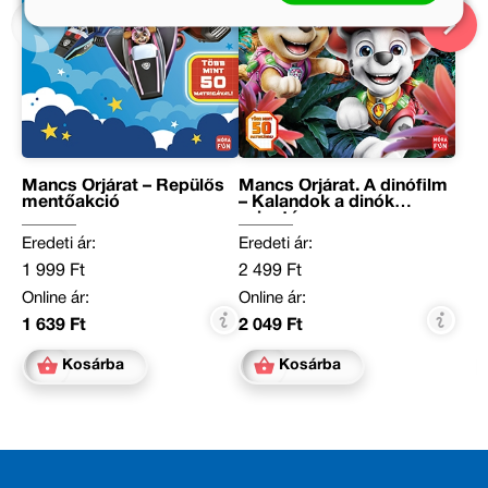
Mancs Őrjárat – Repülős
Mancs Őrjárat. A dinófilm
mentőakció
– Kalandok a dinók
szigetén
Eredeti ár:
Eredeti ár:
1 999 Ft
2 499 Ft
Online ár:
Online ár:
1 639 Ft
2 049 Ft
Kosárba
Kosárba