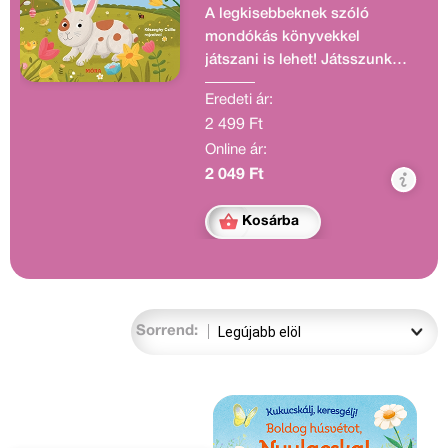
A legkisebbeknek szóló
mondókás könyvekkel
játszani is lehet! Játsszunk
most versekkel! Minden
Eredeti ár:
mondóka egy-egy találós
2 499 Ft
kérdés. Lapozz egyet a
Online ár:
könyvben, és meglátod a
választ!
2 049 Ft
Kosárba
Sorrend: