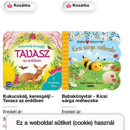
Kosárba
Kosárba
Kukucskálj, keresgélj! -
Babakönyvtár - Kicsi
Tavasz az erdőben
sárga méhecske
Eredeti ár:
Eredeti ár:
3 499 Ft
2 499 Ft
Ez a weboldal sütiket (cookie) használ
Kedvezményes ár:
Online ár: