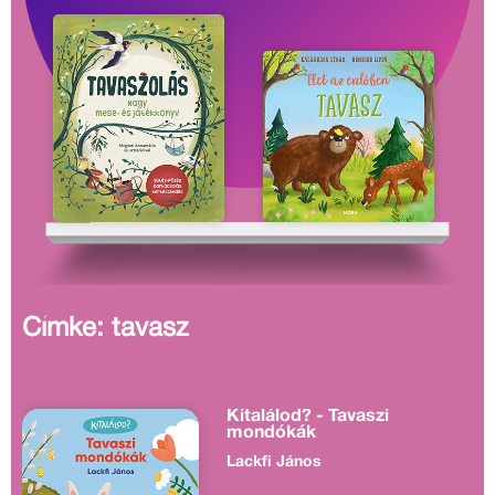
Címke: tavasz
Kitalálod? - Tavaszi
mondókák
Lackfi János