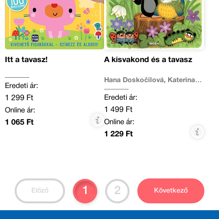
Itt a tavasz!
A kisvakond és a tavasz
Hana Doskočilová, Katerina
Eredeti ár:
Lovis, Zdeněk Miler
Eredeti ár:
1 299 Ft
1 499 Ft
Online ár:
Online ár:
1 065 Ft
1 229 Ft
1
2
Előző
Következő