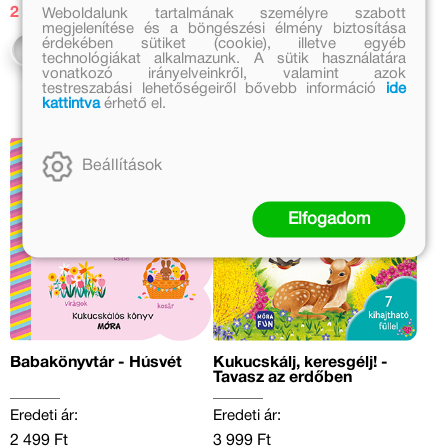
2 449 Ft
2 049 Ft
Weboldalunk tartalmának személyre szabott
megjelenítése és a böngészési élmény biztosítása
érdekében sütiket (cookie), illetve egyéb
Kosárba
technológiákat alkalmazunk. A sütik használatára
vonatkozó irányelveinkről, valamint azok
testreszabási lehetőségeiről bővebb információ
ide
kattintva
érhető el.
Beállítások
Elfogadom
Babakönyvtár - Húsvét
Kukucskálj, keresgélj! -
Tavasz az erdőben
Eredeti ár:
Eredeti ár:
2 499 Ft
3 999 Ft