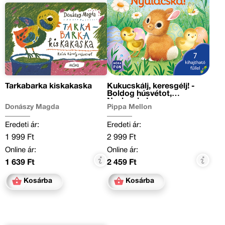
Tarkabarka kiskakaska
Kukucskálj, keresgélj! -
Boldog húsvétot,
Nyulacska!
Donászy Magda
Pippa Mellon
Eredeti ár:
Eredeti ár:
1 999 Ft
2 999 Ft
Online ár:
Online ár:
1 639 Ft
2 459 Ft
Kosárba
Kosárba