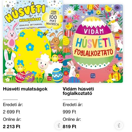
Húsvéti mulatságok
Vidám húsvéti
foglalkoztató
Eredeti ár:
Eredeti ár:
2 699 Ft
999 Ft
Online ár:
Online ár:
2 213 Ft
819 Ft