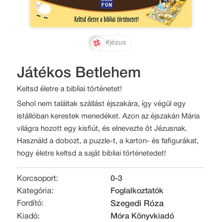
#jézus
Játékos Betlehem
Keltsd életre a bibliai történetet!
Sehol nem találtak szállást éjszakára, így végül egy
istállóban kerestek menedéket. Azon az éjszakán Mária
világra hozott egy kisfiút, és elnevezte őt Jézusnak.
Használd a dobozt, a puzzle-t, a karton- és fafigurákat,
hogy életre keltsd a saját bibliai történetedet!
Korcsoport:
0-3
Kategória:
Foglalkoztatók
Fordító:
Szegedi Róza
Kiadó:
Móra Könyvkiadó