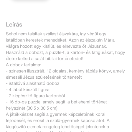
Leírás
Sehol nem találtak szállást éjszakára, így végül egy
istállóban kerestek menedéket. Azon az éjszakán Mária
világra hozott egy kisfiút, és elnevezte őt Jézusnak.
Használd a dobozt, a puzzle-t, a karton- és fafigurákat, hogy
életre keltsd a saját bibliai történetedet!
A doboz tartalma:
- színesen illusztrált, 12 oldalas, kemény táblás könyv, amely
elmeséli Jézus születésének történetét
- istállóvá alakítható doboz
- 4 fából készült figura
- 7 kiegészítő figura kartonból
- 16 db-os puzzle, amely segíti a betlehemi történet
helyszínét (30,5 x 30,5 cm)
A játékkészlet segíti a gyermek képzeletének korai
fejlődését, és erősíti a szülő-gyermek kapcsolatot. A
kiegészítő elemek rengeteg lehetőséget jelentenek a