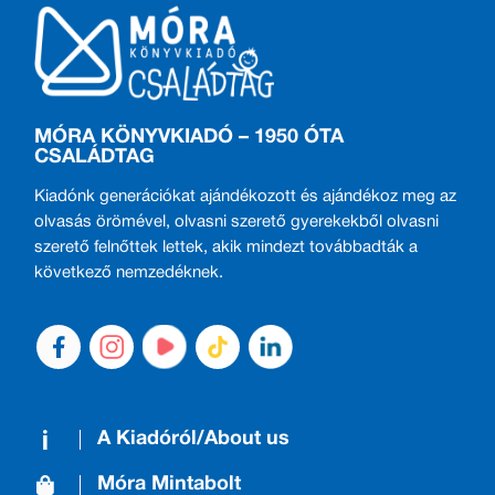
MÓRA KÖNYVKIADÓ – 1950 ÓTA
CSALÁDTAG
Kiadónk generációkat ajándékozott és ajándékoz meg az
olvasás örömével, olvasni szerető gyerekekből olvasni
szerető felnőttek lettek, akik mindezt továbbadták a
következő nemzedéknek.
A Kiadóról/About us
Móra Mintabolt