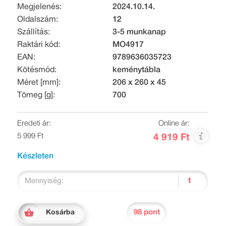
Megjelenés:
2024.10.14.
Oldalszám:
12
Szállítás:
3-5 munkanap
Raktári kód:
MO4917
EAN:
9789636035723
Kötésmód:
keménytábla
Méret [mm]:
206 x 260 x 45
Tömeg [g]:
700
Eredeti ár:
Online ár:
5 999 Ft
4 919 Ft
Készleten
Mennyiség:
98 pont
Kosárba