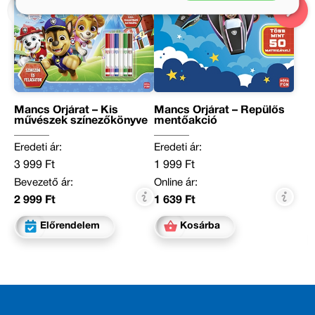
Mancs Őrjárat – Kis
Mancs Őrjárat – Repülős
művészek színezőkönyve
mentőakció
Eredeti ár:
Eredeti ár:
3 999 Ft
1 999 Ft
Bevezető ár:
Online ár:
2 999 Ft
1 639 Ft
Előrendelem
Kosárba