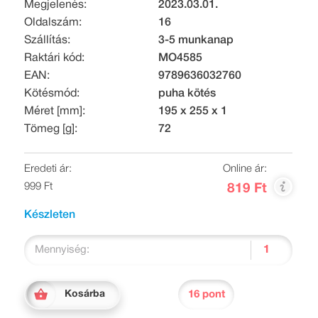
Megjelenés:
2023.03.01.
Oldalszám:
16
Szállítás:
3-5 munkanap
Raktári kód:
MO4585
EAN:
9789636032760
Kötésmód:
puha kötés
Méret [mm]:
195 x 255 x 1
Tömeg [g]:
72
Eredeti ár:
Online ár:
999 Ft
819 Ft
Készleten
Mennyiség:
16 pont
Kosárba