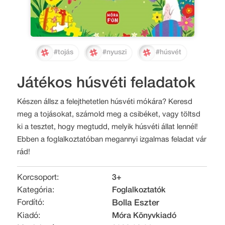
#tojás
#nyuszi
#húsvét
Játékos húsvéti feladatok
Készen állsz a felejthetetlen húsvéti mókára? Keresd
meg a tojásokat, számold meg a csibéket, vagy töltsd
ki a tesztet, hogy megtudd, melyik húsvéti állat lennél!
Ebben a foglalkoztatóban megannyi izgalmas feladat vár
rád!
Korcsoport:
3+
Kategória:
Foglalkoztatók
Fordító:
Bolla Eszter
Kiadó:
Móra Könyvkiadó