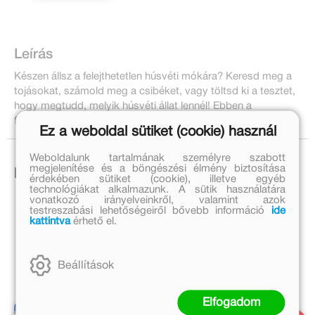
Leírás
Készen állsz a felejthetetlen húsvéti mókára? Keresd meg a
tojásokat, számold meg a csibéket, vagy töltsd ki a tesztet,
hogy megtudd, melyik húsvéti állat lennél! Ebben a
foglalkoztatóban megannyi izgalmas feladat vár rád!
Ez a weboldal sütiket (cookie) használ
Weboldalunk tartalmának személyre szabott
megjelenítése és a böngészési élmény biztosítása
Ezek is érdekelhetnek!
érdekében sütiket (cookie), illetve egyéb
technológiákat alkalmazunk. A sütik használatára
vonatkozó irányelveinkről, valamint azok
testreszabási lehetőségeiről bővebb információ
ide
kattintva
érhető el.
Beállítások
Elfogadom