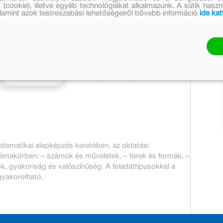
1 147 Ft
 (cookie), illetve egyéb technológiákat alkalmazunk. A sütik hasz
valamint azok testreszabási lehetőségeiről bővebb információ
ide kat
Készleten
Mennyiség:
23 pont
Kosárba
atematikai alapképzés keretében, az oktatási
témakörben: – számok és műveletek, – terek és formák, –
k, gyakoriság és valószínűség. A feladattípusokkal a
gyakorolható.