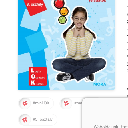
#mini lük
#matematika
#3. osztály
Weboldalunk tar