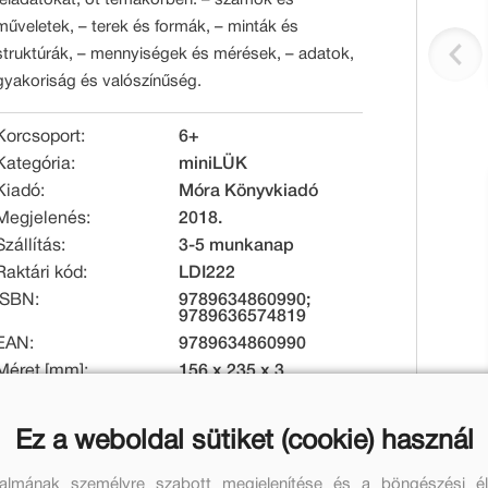
műveletek, – terek és formák, – minták és
struktúrák, – mennyiségek és mérések, – adatok,
gyakoriság és valószínűség.
Korcsoport:
6+
Kategória:
miniLÜK
Kiadó:
Móra Könyvkiadó
Megjelenés:
2018.
Szállítás:
3-5 munkanap
Raktári kód:
LDI222
ISBN:
9789634860990;
9789636574819
EAN:
9789634860990
Méret [mm]:
156 x 235 x 3
Tömeg [g]:
92
Ez a weboldal sütiket (cookie) használ
Eredeti ár:
Online ár:
talmának személyre szabott megjelenítése és a böngészési él
1 399 Ft