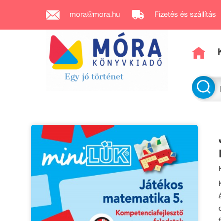
mora@mora.hu
Fizetés és szállítás