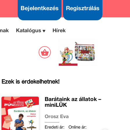
Bejelentkezés
Regisztrálás
nak
Katalógus
Hírek
Ezek is érdekelhetnek!
Barátaink az állatok –
miniLÜK
Orosz Éva
Eredeti ár:
Online ár: