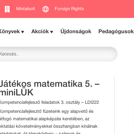
Mintabolt
Foreign Rights
Könyvek
Akciók
Újdonságok
Pedagógusok
Játékos matematika 5. –
miniLÜK
Kompetenciafejlesző feladatok 3. osztály – LDI222
Kompetenciafejlesztő füzeteink egy alapvető és
átfogó matematikai alapképzés keretében, az
oktatási követelményekkel összhangban kínálnak
feladatokat, öt témakörben: – számok és