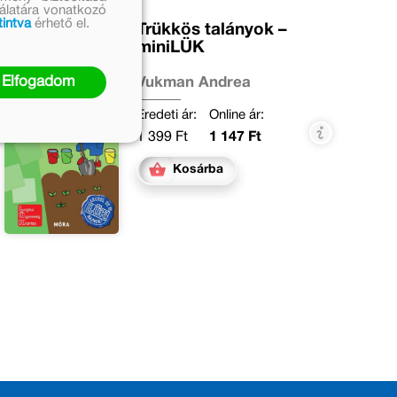
nálatára vonatkozó
tintva
érhető el.
Trükkös talányok –
miniLÜK
Elfogadom
Vukman Andrea
Eredeti ár:
Online ár:
1 399 Ft
1 147 Ft
Kosárba