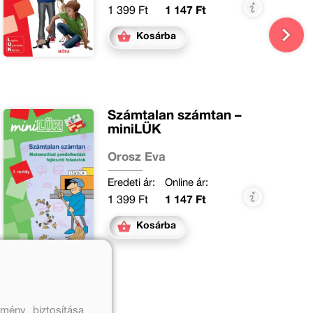
1 399 Ft
1 147 Ft
Kosárba
Számtalan számtan –
miniLÜK
Orosz Éva
Eredeti ár:
Online ár:
1 399 Ft
1 147 Ft
Kosárba
mény biztosítása