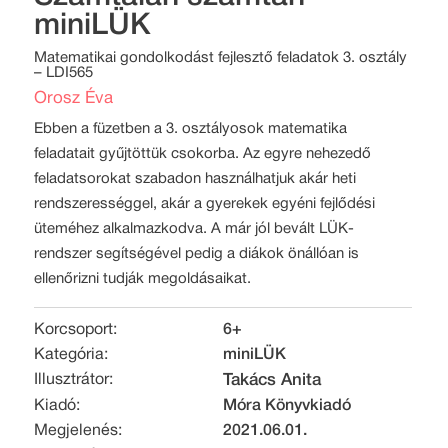
miniLÜK
Matematikai gondolkodást fejlesztő feladatok 3. osztály
– LDI565
Orosz Éva
Ebben a füzetben a 3. osztályosok matematika
feladatait gyűjtöttük csokorba. Az egyre nehezedő
feladatsorokat szabadon használhatjuk akár heti
rendszerességgel, akár a gyerekek egyéni fejlődési
üteméhez alkalmazkodva. A már jól bevált LÜK-
rendszer segítségével pedig a diákok önállóan is
ellenőrizni tudják megoldásaikat.
Korcsoport:
6+
Kategória:
miniLÜK
Illusztrátor:
Takács Anita
Kiadó:
Móra Könyvkiadó
Megjelenés:
2021.06.01.