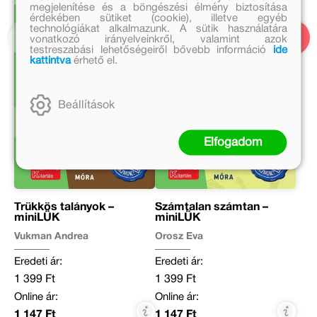
megjelenítése és a böngészési élmény biztosítása
érdekében sütiket (cookie), illetve egyéb
technológiákat alkalmazunk. A sütik használatára
vonatkozó irányelveinkről, valamint azok
testreszabási lehetőségeiről bővebb információ
ide
kattintva
érhető el.
Beállítások
Elfogadom
Trükkös talányok –
Számtalan számtan –
miniLÜK
miniLÜK
Vukman Andrea
Orosz Éva
Eredeti ár:
Eredeti ár:
1 399 Ft
1 399 Ft
Online ár:
Online ár:
1 147 Ft
1 147 Ft