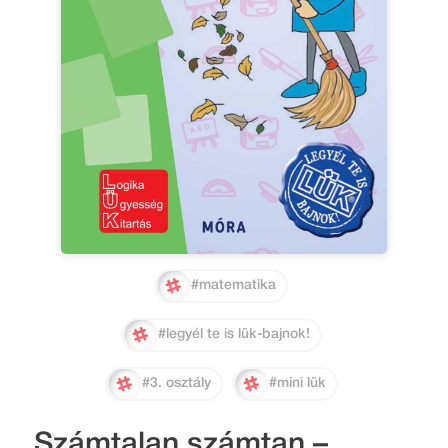
#matematika
#legyél te is lük-bajnok!
#3. osztály
#mini lük
Számtalan számtan –