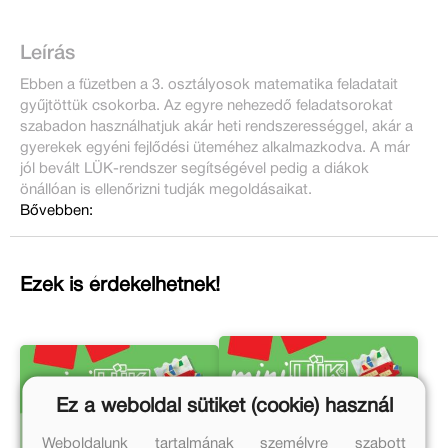
Leírás
Ebben a füzetben a 3. osztályosok matematika feladatait
gyűjtöttük csokorba. Az egyre nehezedő feladatsorokat
szabadon használhatjuk akár heti rendszerességgel, akár a
gyerekek egyéni fejlődési üteméhez alkalmazkodva. A már
jól bevált LÜK-rendszer segítségével pedig a diákok
önállóan is ellenőrizni tudják megoldásaikat.
Bővebben:
Ezek is érdekelhetnek!
Ez a weboldal sütiket (cookie) használ
Weboldalunk tartalmának személyre szabott