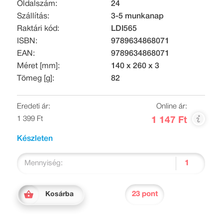
Oldalszám:
24
Szállítás:
3-5 munkanap
Raktári kód:
LDI565
ISBN:
9789634868071
EAN:
9789634868071
Méret [mm]:
140 x 260 x 3
Tömeg [g]:
82
Eredeti ár:
Online ár:
1 399 Ft
1 147 Ft
Készleten
Mennyiség:
23 pont
Kosárba