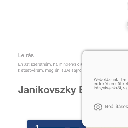
Leírás
Én azt szeretném, ha mindenki örülne: anyukám is, apuká
kistestvérem, meg én is.De sajnos nem örül mindenki min
Weboldalunk tar
érdekében sütiket
Janikovszky Éva továb
irányelveinkről, 
Beállítások