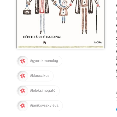
#gyerekmonológ
#klasszikus
#léleksimogató
#janikovszky éva