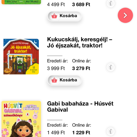
4 499 Ft
3 689 Ft
Kosárba
Kukucskálj, keresgélj! –
Jó éjszakát, traktor!
Eredeti ár:
Online ár:
3 999 Ft
3 279 Ft
Kosárba
Gabi babaháza - Húsvét
Gabival
Eredeti ár:
Online ár:
1 499 Ft
1 229 Ft