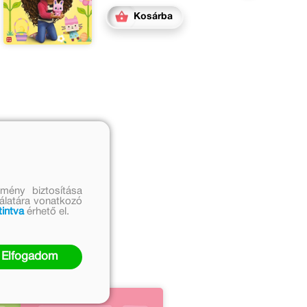
Kosárba
mény biztosítása
nálatára vonatkozó
tintva
érhető el.
űvei
Elfogadom