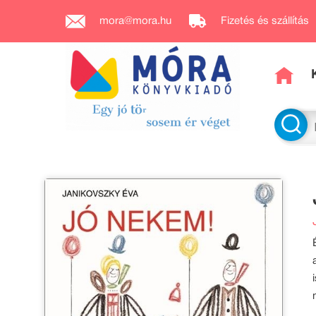
mora@mora.hu
Fizetés és szállítás