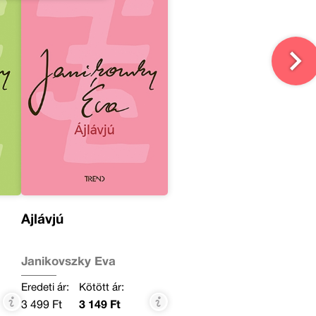
Ájlávjú
Janikovszky Éva
Eredeti ár:
Kötött ár:
3 499 Ft
3 149 Ft