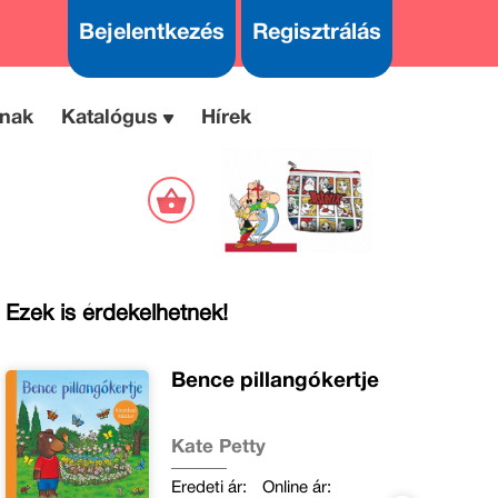
Bejelentkezés
Regisztrálás
nak
Katalógus
Hírek
Ezek is érdekelhetnek!
Bence pillangókertje
Kate Petty
Eredeti ár:
Online ár: