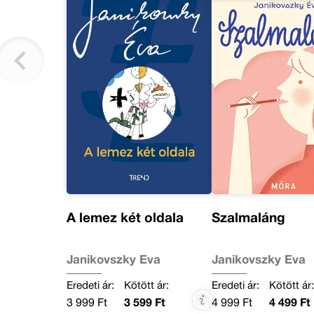
A lemez két oldala
Szalmaláng
Janikovszky Éva
Janikovszky Éva
Eredeti ár:
Kötött ár:
Eredeti ár:
Kötött ár
3 999 Ft
3 599 Ft
4 999 Ft
4 499 Ft