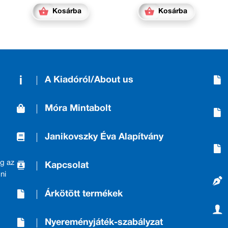
Kosárba
Kosárba
A Kiadóról/About us
Móra Mintabolt
Janikovszky Éva Alapítvány
g az
Kapcsolat
ni
Árkötött termékek
Nyereményjáték-szabályzat