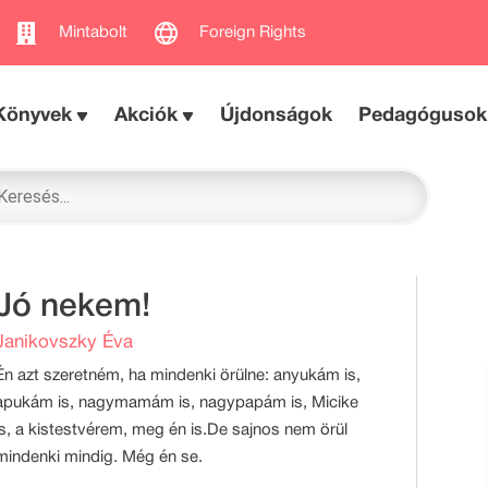
Mintabolt
Foreign Rights
Könyvek
Akciók
Újdonságok
Pedagógusok
Jó nekem!
Janikovszky Éva
Én azt szeretném, ha mindenki örülne: anyukám is,
apukám is, nagymamám is, nagypapám is, Micike
is, a kistestvérem, meg én is.De sajnos nem örül
mindenki mindig. Még én se.