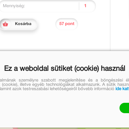
Mennyiség:
57 pont
Kosárba
m is, nagymamám is, nagypapám is, Micike is, a
Ez a weboldal sütiket (cookie) használ
dig. Még én se.
talmának személyre szabott megjelenítése és a böngészési él
 (cookie), illetve egyéb technológiákat alkalmazunk. A sütik hasz
bi művei
valamint azok testreszabási lehetőségeiről bővebb információ
ide kat
Réber László további m