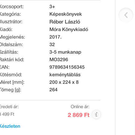
Korcsoport:
3+
Kategória:
Képeskönyvek
Illusztrátor:
Réber László
Kiadó:
Móra Könyvkiadó
Megjelenés:
2017.
Oldalszám:
32
Szállítás:
3-5 munkanap
Raktári kód:
MO3296
EAN:
9789634156345
Kötésmód:
keménytáblás
Méret [mm]:
200 x 224 x 8
Tömeg [g]:
264
Eredeti ár:
Online ár:
3 499 Ft
2 869 Ft
Készleten