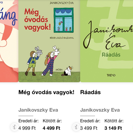
Még óvodás vagyok!
Ráadás
Janikovszky Éva
Janikovszky Éva
:
Eredeti ár:
Kötött ár:
Eredeti ár:
Kötött ár:
4 999 Ft
4 499 Ft
3 499 Ft
3 149 Ft