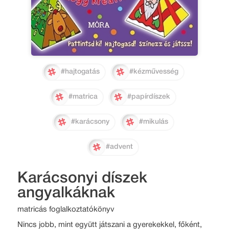
#hajtogatás
#kézművesség
#matrica
#papírdíszek
#karácsony
#mikulás
#advent
Karácsonyi díszek
angyalkáknak
matricás foglalkoztatókönyv
Nincs jobb, mint együtt játszani a gyerekekkel, főként,