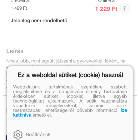
Eredeti ár:
Online ár:
1 499 Ft
1 229 Ft
Jelenleg nem rendelhető
Leírás
Nincs jobb, mint együtt játszani a gyerekekkel, főként, ha
közben bűbájos karácsonyi díszeket is készíthettek!
Kipattintható egyszerűen összerakható díszek. Nincs
Ez a weboldal sütiket (cookie) használ
szükség ollóra. Légy kreatív! Pattintsd ki! Hajtogasd! Színezz
Weboldalunk tartalmának személyre szabott
és játssz!
megjelenítése és a böngészési élmény biztosítása
érdekében sütiket (cookie), illetve egyéb
technológiákat alkalmazunk. A sütik használatára
vonatkozó irányelveinkről, valamint azok
testreszabási lehetőségeiről bővebb információ
ide
Ezek is érdekelhetnek!
kattintva
érhető el.
Beállítások