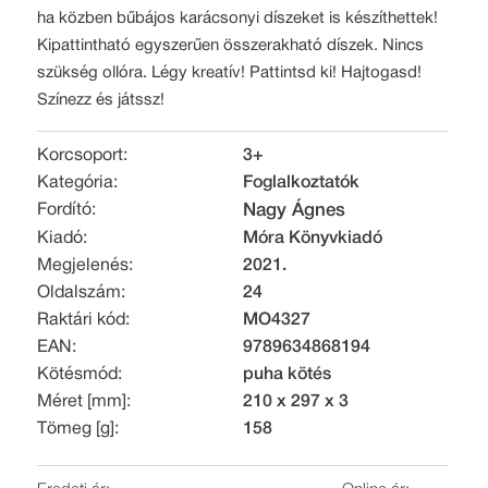
ha közben bűbájos karácsonyi díszeket is készíthettek!
Kipattintható egyszerűen összerakható díszek. Nincs
szükség ollóra. Légy kreatív! Pattintsd ki! Hajtogasd!
Színezz és játssz!
Korcsoport:
3+
Kategória:
Foglalkoztatók
Fordító:
Nagy Ágnes
Kiadó:
Móra Könyvkiadó
Megjelenés:
2021.
Oldalszám:
24
Raktári kód:
MO4327
EAN:
9789634868194
Kötésmód:
puha kötés
Méret [mm]:
210 x 297 x 3
Tömeg [g]:
158