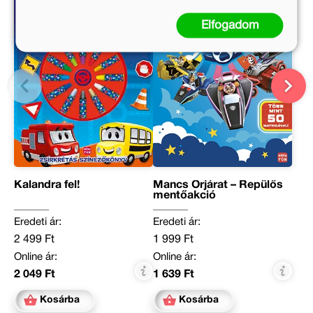
Elfogadom
Kalandra fel!
Mancs Őrjárat – Repülős
mentőakció
Eredeti ár:
Eredeti ár:
2 499 Ft
1 999 Ft
Online ár:
Online ár:
2 049 Ft
1 639 Ft
Kosárba
Kosárba