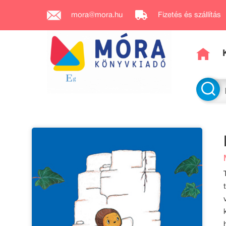
mora@mora.hu
Fizetés és szállítás