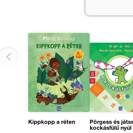
Kippkopp a réten
Pörgess és játss
kockásfülű nyúl