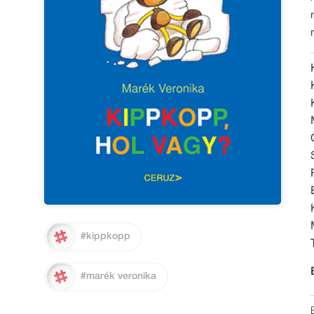
#kippkopp
#marék veronika