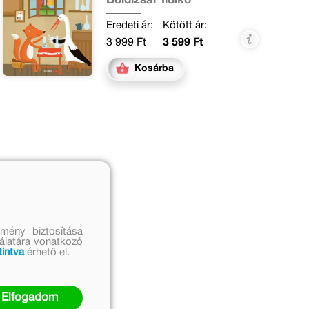
Boldizsár Ildikó
Eredeti ár:
Kötött ár:
3 999 Ft
3 599 Ft
Kosárba
mény biztosítása
nálatára vonatkozó
tintva
érhető el.
Elfogadom