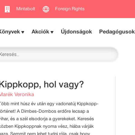
Mintabolt
Foreign Rights
Könyvek
Akciók
Újdonságok
Pedagógusok
Kippkopp, hol vagy?
Marék Veronika
Több mint húsz év után egy vadonatúj Kippkopp-
történet! A Dimbes-Dombos erdőre lecsap a
vihar, és a szél elsodorja a gyerekeket. Keresés
közben Kippkoppnak nyoma vész, hiába várják
haza. Semmit nem lehet tudni róla, csak hogy