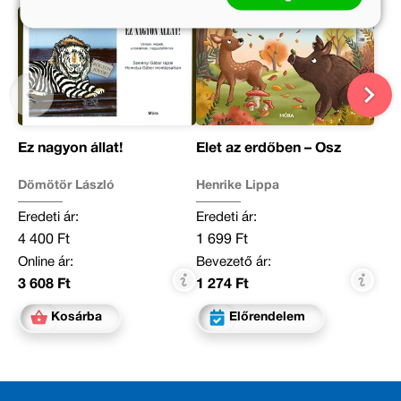
Ez nagyon állat!
Élet az erdőben – Ősz
Dömötör László
Henrike Lippa
Eredeti ár:
Eredeti ár:
4 400 Ft
1 699 Ft
Online ár:
Bevezető ár:
3 608 Ft
1 274 Ft
Kosárba
Előrendelem