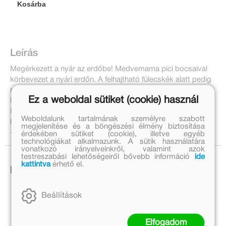
Kosárba
Leírás
Megérkezett a nyár az erdőbe! Medvemama pici bocsaival
körbevezet a nyári erdőn. A felhajtható fülecskék alatt pedig
meglepetés vár rád!
Ez a weboldal sütiket (cookie) használ
Felhajtható lapokkal.
Felfedezőkönyv a legkisebbeknek - Állatok és élőhelyük
Weboldalunk tartalmának személyre szabott
bemutatása - Szórakoztató felfedeznivalók és meglepetések
megjelenítése és a böngészési élmény biztosítása
- Finommotorikus készségek fejlesztése
érdekében sütiket (cookie), illetve egyéb
technológiákat alkalmazunk. A sütik használatára
vonatkozó irányelveinkről, valamint azok
testreszabási lehetőségeiről bővebb információ
ide
kattintva
érhető el.
Ezek is érdekelhetnek!
Beállítások
Elfogadom