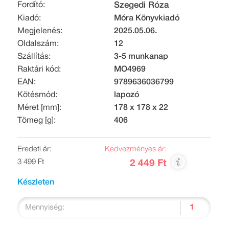
Fordító:
Szegedi Róza
Kiadó:
Móra Könyvkiadó
Megjelenés:
2025.05.06.
Oldalszám:
12
Szállítás:
3-5 munkanap
Raktári kód:
MO4969
EAN:
9789636036799
Kötésmód:
lapozó
Méret [mm]:
178 x 178 x 22
Tömeg [g]:
406
Eredeti ár:
Kedvezményes ár:
3 499 Ft
2 449 Ft
Készleten
Mennyiség: