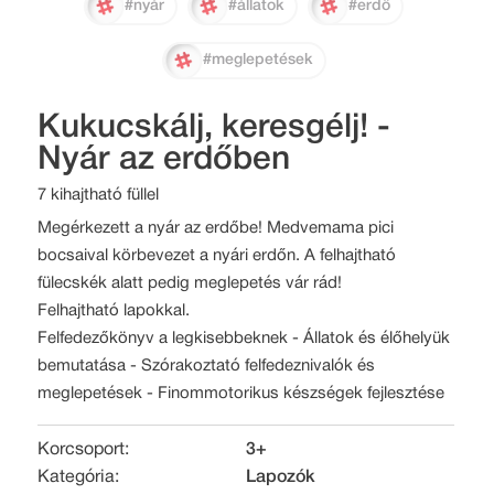
#nyár
#állatok
#erdő
#meglepetések
Kukucskálj, keresgélj! -
Nyár az erdőben
7 kihajtható füllel
Megérkezett a nyár az erdőbe! Medvemama pici
bocsaival körbevezet a nyári erdőn. A felhajtható
fülecskék alatt pedig meglepetés vár rád!
Felhajtható lapokkal.
Felfedezőkönyv a legkisebbeknek - Állatok és élőhelyük
bemutatása - Szórakoztató felfedeznivalók és
meglepetések - Finommotorikus készségek fejlesztése
Korcsoport:
3+
Kategória:
Lapozók