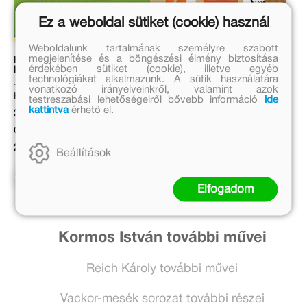
Ez a weboldal sütiket (cookie) használ
Weboldalunk tartalmának személyre szabott
megjelenítése és a böngészési élmény biztosítása
Mancs Őrjárat – Mancs-
33 mese a
érdekében sütiket (cookie), illetve egyéb
kalandok 4.
legkisebbeknek
technológiákat alkalmazunk. A sütik használatára
Boldizsár Ildikó
vonatkozó irányelveinkről, valamint azok
Eredeti ár:
testreszabási lehetőségeiről bővebb információ
ide
kattintva
érhető el.
Eredeti ár:
2 999 Ft
3 999 Ft
Online ár:
Kötött ár:
2 459 Ft
Beállítások
3 599 Ft
Kosárba
Elfogadom
Kosárba
Kormos István további művei
Reich Károly további művei
Vackor-mesék sorozat további részei