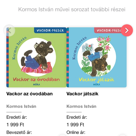
Kormos István művei sorozat további részei
Vackor az óvodában
Vackor játszik
Kormos István
Kormos István
Eredeti ár:
Eredeti ár:
1 999 Ft
1 999 Ft
Bevezető ár:
Online ár: