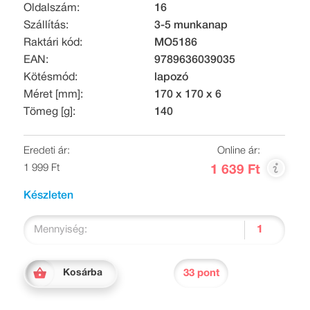
Oldalszám:
16
Szállítás:
3-5 munkanap
Raktári kód:
MO5186
EAN:
9789636039035
Kötésmód:
lapozó
Méret [mm]:
170 x 170 x 6
Tömeg [g]:
140
Eredeti ár:
Online ár:
1 999 Ft
1 639 Ft
Készleten
Mennyiség:
33 pont
Kosárba