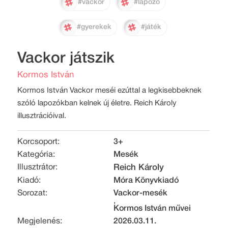
#vackor
#lapozó
#gyerekek
#játék
Vackor játszik
Kormos István
Kormos István Vackor meséi ezúttal a legkisebbeknek
szóló lapozókban kelnek új életre. Reich Károly
illusztrációival.
Korcsoport:
3+
Kategória:
Mesék
Illusztrátor:
Reich Károly
Kiadó:
Móra Könyvkiadó
Sorozat:
Vackor-mesék
,
Kormos István művei
Megjelenés:
2026.03.11.