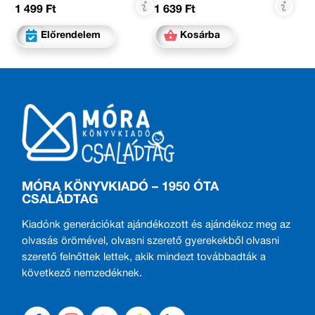
1 499 Ft
1 639 Ft
Előrendelem
Kosárba
MÓRA KÖNYVKIADÓ – 1950 ÓTA
CSALÁDTAG
Kiadónk generációkat ajándékozott és ajándékoz meg az
olvasás örömével, olvasni szerető gyerekekből olvasni
szerető felnőttek lettek, akik mindezt továbbadták a
következő nemzedéknek.