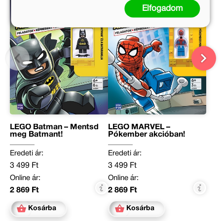
Elfogadom
LEGO Batman – Mentsd
LEGO MARVEL –
meg Batmant!
Pókember akcióban!
Eredeti ár:
Eredeti ár:
3 499 Ft
3 499 Ft
Online ár:
Online ár:
2 869 Ft
2 869 Ft
Kosárba
Kosárba