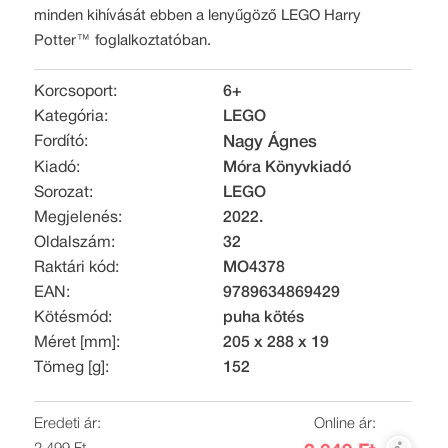
minden kihívását ebben a lenyűgöző LEGO Harry
Potter™ foglalkoztatóban.
Korcsoport:
6+
Kategória:
LEGO
Fordító:
Nagy Ágnes
Kiadó:
Móra Könyvkiadó
Sorozat:
LEGO
Megjelenés:
2022.
Oldalszám:
32
Raktári kód:
MO4378
EAN:
9789634869429
Kötésmód:
puha kötés
Méret [mm]:
205 x 288 x 19
Tömeg [g]:
152
Eredeti ár:
Online ár: