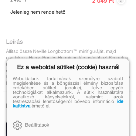
2 499 Ft
2 049 Ft
Jelenleg nem rendelhető
Leírás
Állítsd össze Neville Longbottom™ minifiguráját, majd
csatlakozz Harry, Ron és Hermione társaságához! Rengeteg
mágikus meglepetést fedezhettek fel a Roxfort™ folyosóin
Ez a weboldal sütiket (cookie) használ
és környékén. Titokzatos rejtvényeket oldhatsz meg, és
teljesítheted a varázslók minden kihívását ebben a lenyűgöző
Weboldalunk tartalmának személyre szabott
megjelenítése és a böngészési élmény biztosítása
LEGO Harry Potter™ foglalkoztatóban.
érdekében sütiket (cookie), illetve egyéb
technológiákat alkalmazunk. A sütik használatára
vonatkozó irányelveinkről, valamint azok
testreszabási lehetőségeiről bővebb információ
ide
Ezek is érdekelhetnek!
kattintva
érhető el.
Beállítások