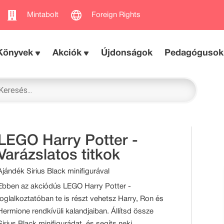
Mintabolt
Foreign Rights
Könyvek
Akciók
Újdonságok
Pedagógusok
LEGO Harry Potter -
Varázslatos titkok
Ajándék Sirius Black minifigurával
Ebben az akciódús LEGO Harry Potter -
foglalkoztatóban te is részt vehetsz Harry, Ron és
Hermione rendkívüli kalandjaiban. Állítsd össze
Sirius Black minifigurádat, és segíts neki