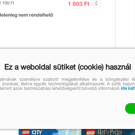
2 199 Ft
1 803 Ft
Jelenleg nem rendelhető
 is részt vehetsz Harry, Ron és Hermione rendkívüli
Ez a weboldal sütiket (cookie) használ
 segíts neki elmenekülni a dementorok elől!
talmának személyre szabott megjelenítése és a böngészési él
 (cookie), illetve egyéb technológiákat alkalmazunk. A sütik hasz
valamint azok testreszabási lehetőségeiről bővebb információ
ide kat
űvei
Greff András további művei