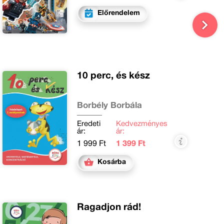
Előrendelem
10 perc, és kész
Borbély Borbála
Eredeti
Kedvezményes
ár:
ár:
1 999 Ft
1 399 Ft
Kosárba
Ragadjon rád!