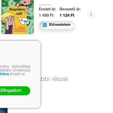
Eredeti ár:
Bevezető ár:
1 499 Ft
1 124 Ft
Előrendelem
mény biztosítása
nálatára vonatkozó
tintva
érhető el.
A sorozat további részei
Elfogadom