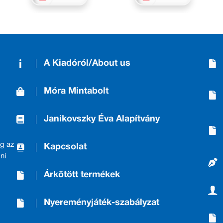
A Kiadóról/About us
Móra Mintabolt
Janikovszky Éva Alapítvány
g az
Kapcsolat
ni
Árkötött termékek
Nyereményjáték-szabályzat