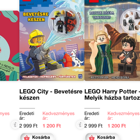
LEGO City - Bevetésre
LEGO Harry Potter 
készen
Melyik házba tarto
nyes
Eredeti
Kedvezményes
Eredeti
Kedvezményes
ár:
ár:
ár:
ár:
2 999 Ft
1 200 Ft
2 999 Ft
1 200 Ft
Kosárba
Kosárba