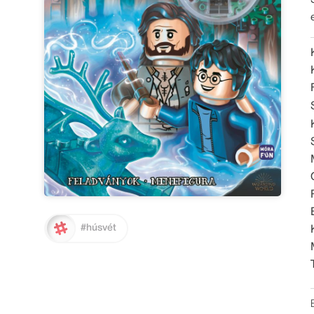
#húsvét