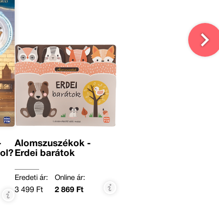
-
Álomszuszékok -
zol?
Erdei barátok
Eredeti ár:
Online ár:
3 499 Ft
2 869 Ft