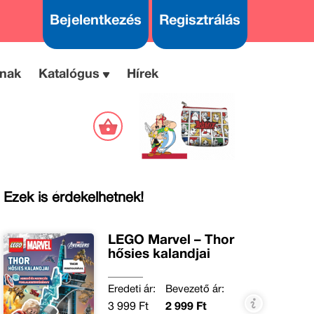
Bejelentkezés
Regisztrálás
nak
Katalógus
Hírek
Ezek is érdekelhetnek!
LEGO Marvel – Thor
hősies kalandjai
Eredeti ár:
Bevezető ár:
3 999 Ft
2 999 Ft