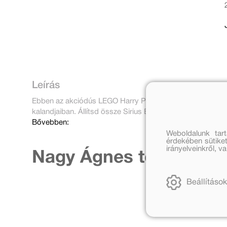
Leírás
Ebben az akciódús LEGO Harry Potter -foglalkoztatóban te
kalandjaiban. Állítsd össze Sirius Black minifigurádat, és
Bővebben:
Weboldalunk tar
érdekében sütiket
irányelveinkről, 
Nagy Ágnes további m
Beállítások