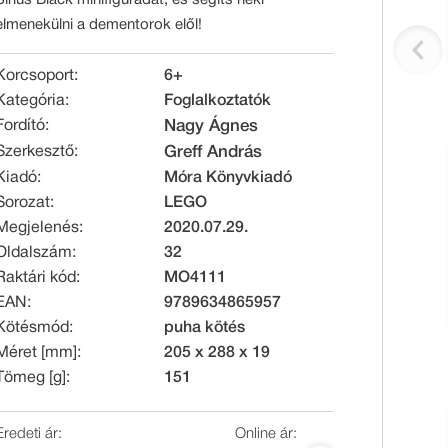
elmenekülni a dementorok elől!
Korcsoport:
6+
Kategória:
Foglalkoztatók
Fordító:
Nagy Ágnes
Szerkesztő:
Greff András
Kiadó:
Móra Könyvkiadó
Sorozat:
LEGO
Megjelenés:
2020.07.29.
Oldalszám:
32
Raktári kód:
MO4111
EAN:
9789634865957
Kötésmód:
puha kötés
Méret [mm]:
205 x 288 x 19
Tömeg [g]:
151
Eredeti ár:
Online ár: