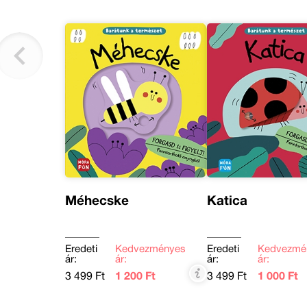
Méhecske
Katica
Eredeti
Kedvezményes
Eredeti
Kedvezmé
ár:
ár:
ár:
ár:
3 499 Ft
1 200 Ft
3 499 Ft
1 000 Ft