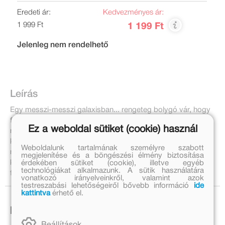
Eredeti ár:
Kedvezményes ár:
1 999 Ft
1 199 Ft
Jelenleg nem rendelhető
Leírás
Egy messzi-messzi galaxisban... rengeteg bolygó vár, hogy
felfedezd, Jedi hősök, hogy találkozzanak veled,
Ez a weboldal sütiket (cookie) használ
rohamosztagosok, akiket le kell győzni, és érdekes
küldetések, amelyeket teljesíteni kell. Ragadd meg máris a
Weboldalunk tartalmának személyre szabott
matricás lapokat, és lődd ki magad bolygóról bolygóra,
megjelenítése és a böngészési élmény biztosítása
kalandról kalandra ebben a lenyűgöző, intergalaktikus
érdekében sütiket (cookie), illetve egyéb
technológiákat alkalmazunk. A sütik használatára
foglalkoztatóban!
vonatkozó irányelveinkről, valamint azok
testreszabási lehetőségeiről bővebb információ
ide
kattintva
érhető el.
Ezek is érdekelhetnek!
Beállítások