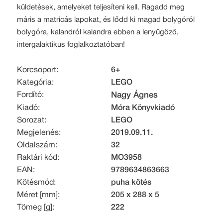
küldetések, amelyeket teljesíteni kell. Ragadd meg
máris a matricás lapokat, és lődd ki magad bolygóról
bolygóra, kalandról kalandra ebben a lenyűgöző,
intergalaktikus foglalkoztatóban!
Korcsoport:
6+
Kategória:
LEGO
Fordító:
Nagy Ágnes
Kiadó:
Móra Könyvkiadó
Sorozat:
LEGO
Megjelenés:
2019.09.11.
Oldalszám:
32
Raktári kód:
MO3958
EAN:
9789634863663
Kötésmód:
puha kötés
Méret [mm]:
205 x 288 x 5
Tömeg [g]:
222