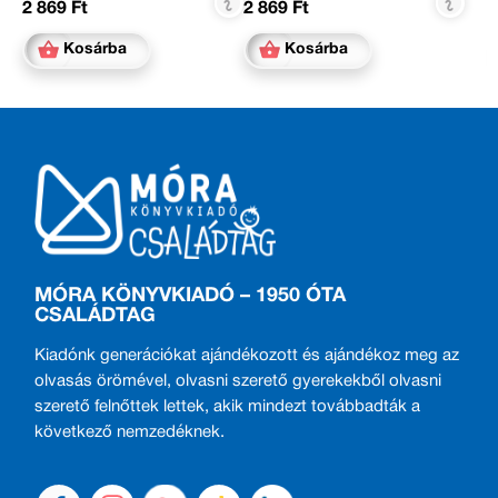
2 869 Ft
2 869 Ft
Kosárba
Kosárba
MÓRA KÖNYVKIADÓ – 1950 ÓTA
CSALÁDTAG
Kiadónk generációkat ajándékozott és ajándékoz meg az
olvasás örömével, olvasni szerető gyerekekből olvasni
szerető felnőttek lettek, akik mindezt továbbadták a
következő nemzedéknek.