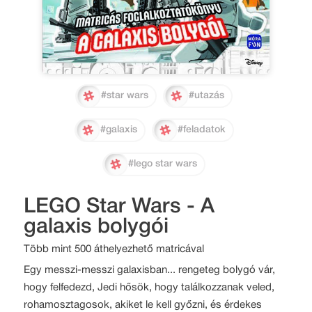
#star wars
#utazás
#galaxis
#feladatok
#lego star wars
LEGO Star Wars - A
galaxis bolygói
Több mint 500 áthelyezhető matricával
Egy messzi-messzi galaxisban... rengeteg bolygó vár,
hogy felfedezd, Jedi hősök, hogy találkozzanak veled,
rohamosztagosok, akiket le kell győzni, és érdekes