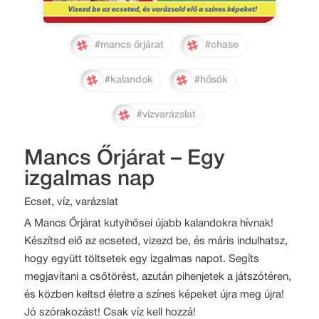
#mancs őrjárat
#chase
#kalandok
#hősök
#vízvarázslat
Mancs Őrjárat – Egy
izgalmas nap
Ecset, víz, varázslat
A Mancs Őrjárat kutyihősei újabb kalandokra hívnak!
Készítsd elő az ecseted, vizezd be, és máris indulhatsz,
hogy együtt töltsetek egy izgalmas napot. Segíts
megjavítani a csőtörést, azután pihenjetek a játszótéren,
és közben keltsd életre a színes képeket újra meg újra!
Jó szórakozást! Csak víz kell hozzá!