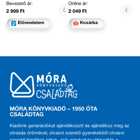
Bevezető ár:
Online ár:
2 999 Ft
2 049 Ft
Előrendelem
Kosárba
MÓRA KÖNYVKIADÓ – 1950 ÓTA
CSALÁDTAG
Kiadónk generációkat ajándékozott és ajándékoz meg az
olvasás örömével, olvasni szerető gyerekekből olvasni