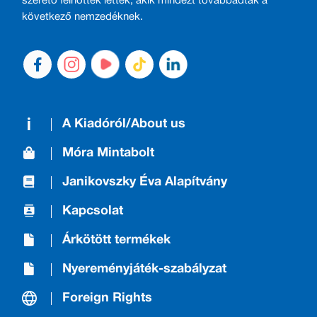
szerető felnőttek lettek, akik mindezt továbbadták a
következő nemzedéknek.
A Kiadóról/About us
Móra Mintabolt
Janikovszky Éva Alapítvány
Kapcsolat
Árkötött termékek
Nyereményjáték-szabályzat
Foreign Rights