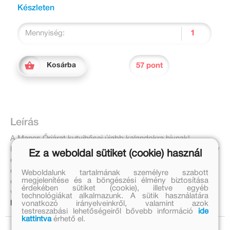
Készleten
Mennyiség:
57 pont
Kosárba
Leírás
A Mancs Őrjárat kutyihősei újabb kalandokra hívnak!
Készítsd elő az ecseted, vizezd be, és máris indulhatsz, hogy
Ez a weboldal sütiket (cookie) használ
együtt töltsetek egy izgalmas napot. Segíts megjavítani a
csőtörést, azután pihenjetek a játszótéren, és közben keltsd
Weboldalunk tartalmának személyre szabott
megjelenítése és a böngészési élmény biztosítása
életre a színes képeket újra meg újra! Jó szórakozást! Csak
érdekében sütiket (cookie), illetve egyéb
víz kell hozzá!
technológiákat alkalmazunk. A sütik használatára
vonatkozó irányelveinkről, valamint azok
Bővebben:
testreszabási lehetőségeiről bővebb információ
ide
kattintva
érhető el.