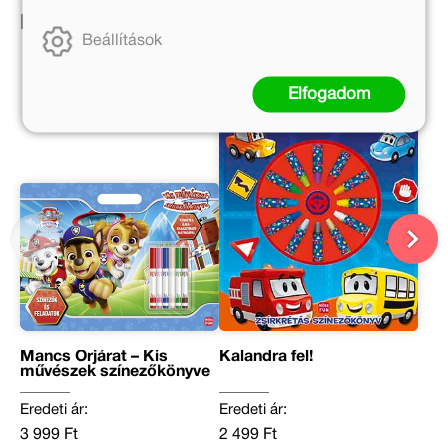
Ezek is érdekelhetnek!
Beállítások
Elfogadom
Mancs Őrjárat – Kis
Kalandra fel!
művészek színezőkönyve
Eredeti ár:
Eredeti ár:
3 999 Ft
2 499 Ft