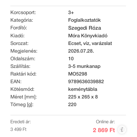
Korcsoport:
3+
Kategória:
Foglalkoztatók
Fordító:
Szegedi Róza
Kiadó:
Móra Könyvkiadó
Sorozat:
Ecset, víz, varázslat
Megjelenés:
2026.07.28.
Oldalszám:
10
Szállítás:
3-5 munkanap
Raktári kód:
MO5298
EAN:
9789636039882
Kötésmód:
keménytábla
Méret [mm]:
225 x 265 x 8
Tömeg [g]:
220
Eredeti ár:
Online ár:
3 499 Ft
2 869 Ft