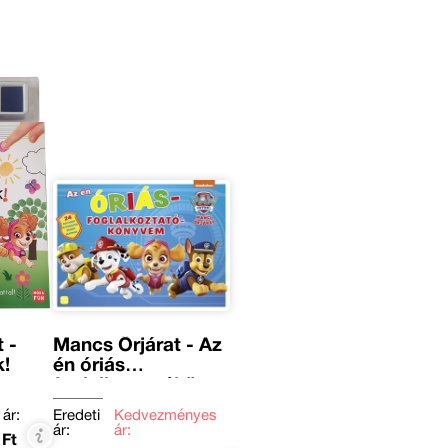
 -
Mancs Őrjárat - Az
!
én óriás
foglalkoztatókönyvem
 ár:
Eredeti
Kedvezményes
ár:
ár:
 Ft