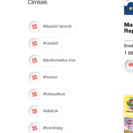
Cimkék
Man
#lázadó lányok
Re
me
#család
Ered
1 99
#janikovszky éva
#humor
#klasszikus
#állatok
#barátság