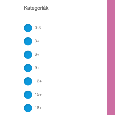
Kategóriák
0-3
3+
6+
9+
12+
15+
18+