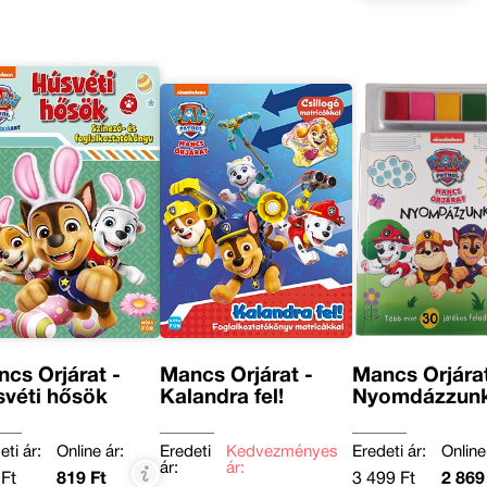
cs Őrjárat -
Mancs Őrjárat -
Mancs Őrjárat
véti hősök
Kalandra fel!
Nyomdázzunk
eti ár:
Online ár:
Eredeti
Kedvezményes
Eredeti ár:
Online
ár:
ár:
Ft
819 Ft
3 499 Ft
2 869