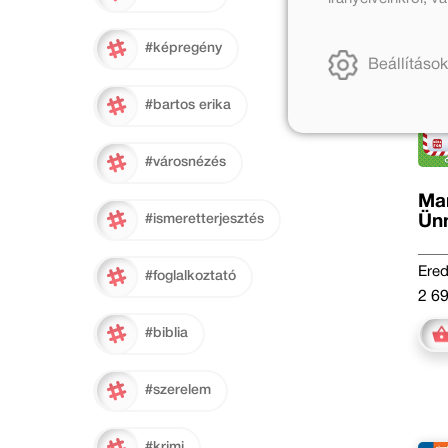
#képregény
Beállítások
#bartos erika
#városnézés
Man
Ünn
#ismeretterjesztés
Ered
#foglalkoztató
2 69
#biblia
#szerelem
#krimi