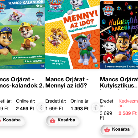
cs Őrjárat -
Mancs Őrjárat -
Mancs Őrjárat
ncs-kalandok 2.
Mennyi az idő?
Kutyisztikus
karcrajzok
eti ár:
Online ár:
Eredeti ár:
Online ár:
Eredeti
Kedvezm
ár:
ár:
9 Ft
2 459 Ft
1 699 Ft
1 393 Ft
3 699
2 589 Ft
Ft
Kosárba
Kosárba
Kosárba