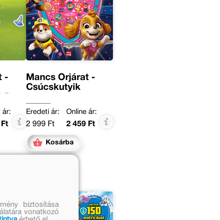
 -
Mancs Őrjárat -
Csúcskutyik
ókönyvem
 ár:
Eredeti ár:
Online ár:
 Ft
2 999 Ft
2 459 Ft
Kosárba
mény biztosítása
nálatára vonatkozó
tintva
érhető el.