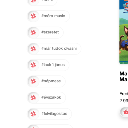
#móra music
#szeretet
#már tudok olvasni
#lackfi jános
Man
Ma
#népmese
Ered
#évszakok
2 99
#felvilágosítás