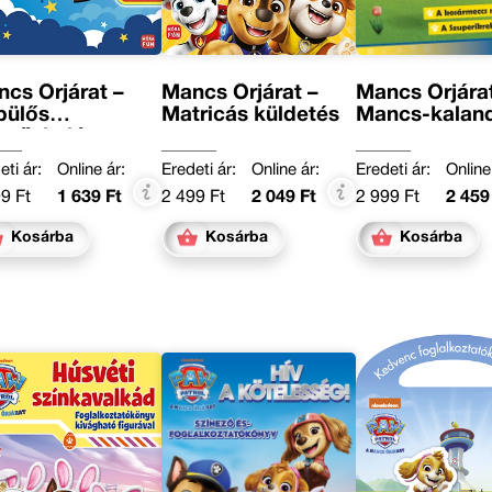
cs Őrjárat –
Mancs Őrjárat –
Mancs Őrjárat
pülős
Matricás küldetés
Mancs-kaland
ntőakció
eti ár:
Online ár:
Eredeti ár:
Online ár:
Eredeti ár:
Online
9 Ft
1 639 Ft
2 499 Ft
2 049 Ft
2 999 Ft
2 459
Kosárba
Kosárba
Kosárba