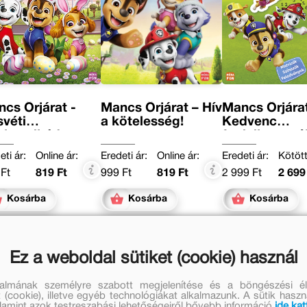
cs Őrjárat -
Mancs Őrjárat – Hív
Mancs Őrjárat
véti
a kötelesség!
Kedvenc
nkavalkád
foglalkoztat
eti ár:
Online ár:
Eredeti ár:
Online ár:
Eredeti ár:
Kötött
Ft
819 Ft
999 Ft
819 Ft
2 999 Ft
2 699
Kosárba
Kosárba
Kosárba
Ez a weboldal sütiket (cookie) használ
talmának személyre szabott megjelenítése és a böngészési él
 (cookie), illetve egyéb technológiákat alkalmazunk. A sütik hasz
valamint azok testreszabási lehetőségeiről bővebb információ
ide kat