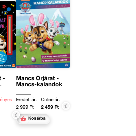
 -
Mancs Őrjárat -
Mancs-kalandok
ényes
Eredeti ár:
Online ár:
2 999 Ft
2 459 Ft
Kosárba