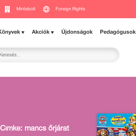
Mintabolt
Foreign Rights
Könyvek
Akciók
Újdonságok
Pedagógusok
Címke: mancs őrjárat