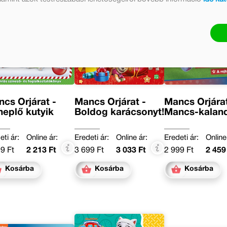
cs Őrjárat -
Mancs Őrjárat -
Mancs Őrjárat
eplő kutyik
Boldog karácsonyt!
Mancs-kaland
eti ár:
Online ár:
Eredeti ár:
Online ár:
Eredeti ár:
Online
9 Ft
2 213 Ft
3 699 Ft
3 033 Ft
2 999 Ft
2 459
Kosárba
Kosárba
Kosárba