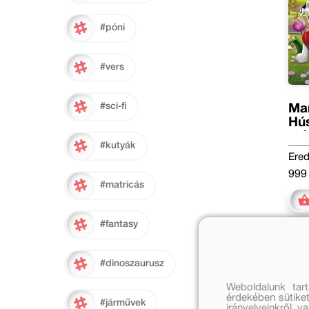
#póni
#vers
#sci-fi
Man
Hús
szí
#kutyák
Ered
999 
#matricás
#fantasy
#dinoszaurusz
Weboldalunk tar
érdekében sütiket
#járművek
irányelveinkről, 