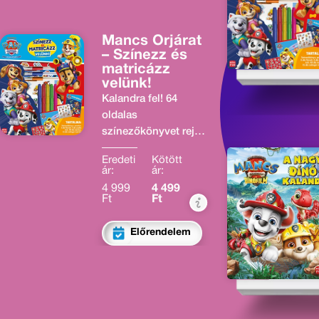
Mancs Őrjárat
– Színezz és
matricázz
velünk!
Kalandra fel! 64
oldalas
színezőkönyvet rejt
az a csomag, és
Eredeti
Kötött
színes tollakat,
ár:
ár:
amikkel
4 999
4 499
kiszínezheted a
Ft
Ft
kutyisztikus képeket.
Ráadásul rengeteg
Előrendelem
újraragasztható
matrica és egy
poszter teszi még
mancsasztikusabbá
az élményt.