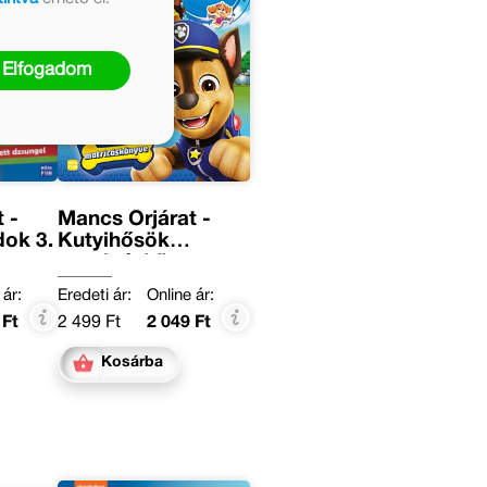
Elfogadom
 -
Mancs Őrjárat -
ok 3.
Kutyihősök
matricáskönyve
 ár:
Eredeti ár:
Online ár:
 Ft
2 499 Ft
2 049 Ft
Kosárba