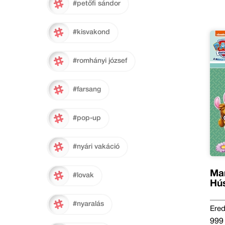
#petőfi sándor
#kisvakond
#romhányi józsef
#farsang
#pop-up
#nyári vakáció
Man
#lovak
Hús
#nyaralás
Ered
999 