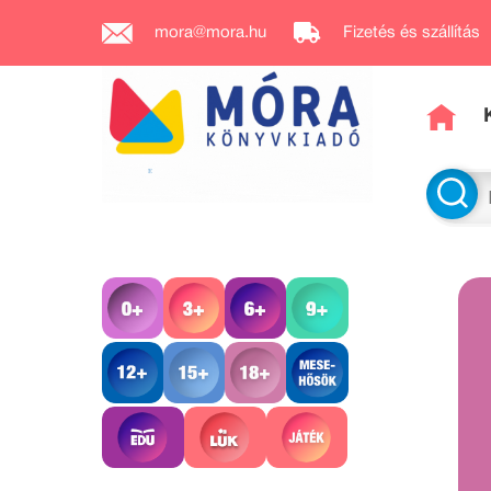
mora@mora.hu
Fizetés és szállítás